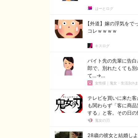
はーとログ
【外道】嫁の浮気をで
コレｗｗｗｗ
キスログ
バイト先の先輩に告白
郎で、別れたくても別
て…→…
女性様｜鬼女・生活2ch
テレビを買いに来た客
も関わらず「客に商品
する」と客。その日の
鬼女の刃
28歳の彼女と結婚し