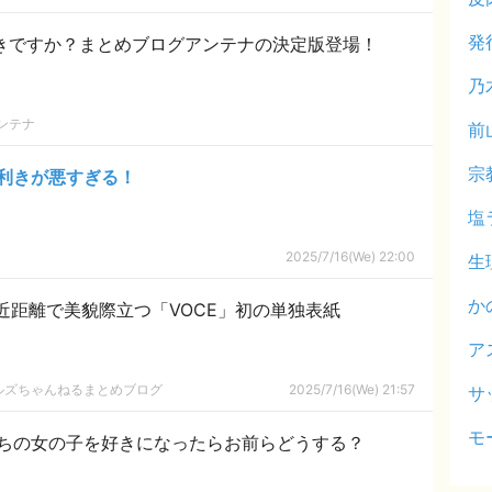
発
好きですか？まとめブログアンテナの決定版登場！
乃
ンテナ
前
宗
利きが悪すぎる！
塩
2025/7/16(We) 22:00
生
か
至近距離で美貌際立つ「VOCE」初の単独表紙
ア
ールズちゃんねるまとめブログ
2025/7/16(We) 21:57
サ
モ
ちの女の子を好きになったらお前らどうする？