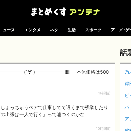
ニュース
エンタメ
ネタ
生活
スポーツ
アニメ･ゲ
話
━━━(ﾟ∀ﾟ)━━━━━━ !!!!! 本体価格は500
乃
岸
1時間前
ビ
バ
にしょっちゅうペアで仕事してて遅くまで残業したり
度の出張は一人で行く」って嘘つくのかな
ア
10時間前
皮