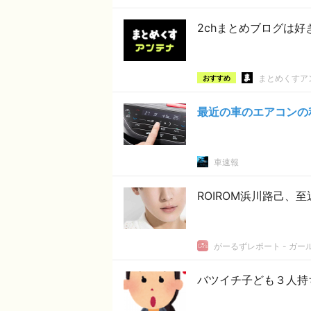
2chまとめブログは
まとめくすア
おすすめ
最近の車のエアコンの
車速報
ROIROM浜川路己、
がーるずレポート - ガ
バツイチ子ども３人持