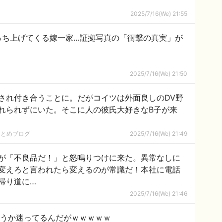
2025/7/16(We) 21:55
っち上げてくる嫁一家…証拠写真の「衝撃の真実」が
2025/7/16(We) 21:50
され付き合うことに。だがコイツは外面良しのDV野
れられずにいた。そこに人の彼氏大好きなB子が来
まとめブログ
2025/7/16(We) 21:49
が「不良品だ！」と怒鳴りつけに来た。異常なしに
変えろと言われたら変えるのが常識だ！本社に電話
帰り道に…
2025/7/16(We) 21:46
ようか迷ってるんだがｗｗｗｗｗ