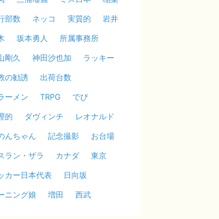
行部数
ネッコ
実質的
岩井
木
坂本勇人
所属事務所
山剛久
神田沙也加
ラッキー
教の勧誘
出荷台数
ラーメン
TRPG
でび
理的
ダヴィンチ
レオナルド
のんちゃん
記念撮影
お台場
スラン・ザラ
カナダ
東京
ッカー日本代表
日向坂
ーニング娘
増田
西武