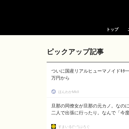
トップ
ピックアップ記事
ついに国産リアルヒューマノイドｷﾀ━━━
万円から
ほんわかMkⅡ
旦那の同僚女が旦那の元カノ。なの
二人で出張に行ったり。なんで「今
すまいる(^-^)ぶろぐ