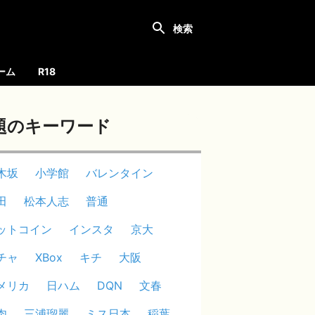
ーム
R18
題のキーワード
木坂
小学館
バレンタイン
田
松本人志
普通
ットコイン
インスタ
京大
チャ
XBox
キチ
大阪
メリカ
日ハム
DQN
文春
肉
三浦瑠麗
ミス日本
稲葉