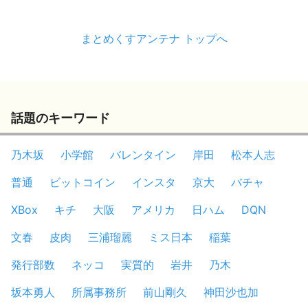
まとめくすアンテナ トップへ
話題のキーワード
乃木坂
小学館
バレンタイン
岸田
松本人志
普通
ビットコイン
インスタ
京大
バチャ
XBox
キチ
大阪
アメリカ
日ハム
DQN
文春
皮肉
三浦瑠麗
ミス日本
稲葉
発行部数
ネッコ
実質的
岩井
乃木
坂本勇人
所属事務所
前山剛久
神田沙也加