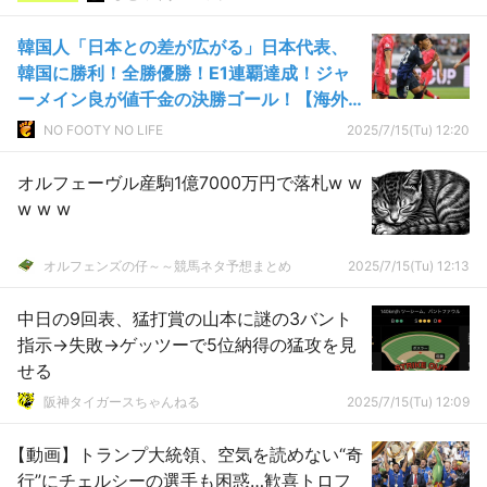
韓国人「日本との差が広がる」日本代表、
韓国に勝利！全勝優勝！E1連覇達成！ジャ
ーメイン良が値千金の決勝ゴール！【海外
の反応】
NO FOOTY NO LIFE
2025/7/15(Tu) 12:20
オルフェーヴル産駒1億7000万円で落札w w
w w w
オルフェンズの仔～～競馬ネタ予想まとめ
2025/7/15(Tu) 12:13
中日の9回表、猛打賞の山本に謎の3バント
指示→失敗→ゲッツーで5位納得の猛攻を見
せる
阪神タイガースちゃんねる
2025/7/15(Tu) 12:09
【動画】トランプ大統領、空気を読めない“奇
行”にチェルシーの選手も困惑…歓喜トロフ