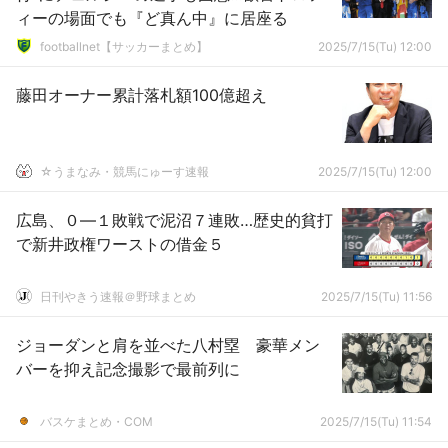
ィーの場面でも『ど真ん中』に居座る
footballnet【サッカーまとめ】
2025/7/15(Tu) 12:00
藤田オーナー累計落札額100億超え
☆うまなみ・競馬にゅーす速報
2025/7/15(Tu) 12:00
広島、０―１敗戦で泥沼７連敗…歴史的貧打
で新井政権ワーストの借金５
日刊やきう速報＠野球まとめ
2025/7/15(Tu) 11:56
ジョーダンと肩を並べた八村塁 豪華メン
バーを抑え記念撮影で最前列に
バスケまとめ・COM
2025/7/15(Tu) 11:54