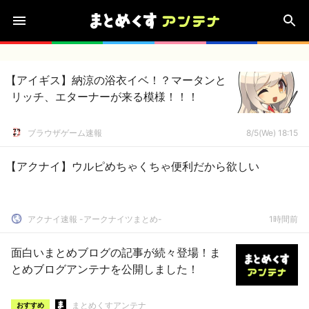
【アイギス】納涼の浴衣イベ！？マータンと
リッチ、エターナーが来る模様！！！
ブラウザゲーム速報
8/5(We) 18:15
【アクナイ】ウルピめちゃくちゃ便利だから欲しい
アクナイ速報 -アークナイツまとめ-
1時間前
面白いまとめブログの記事が続々登場！ま
とめブログアンテナを公開しました！
まとめくすアンテナ
おすすめ