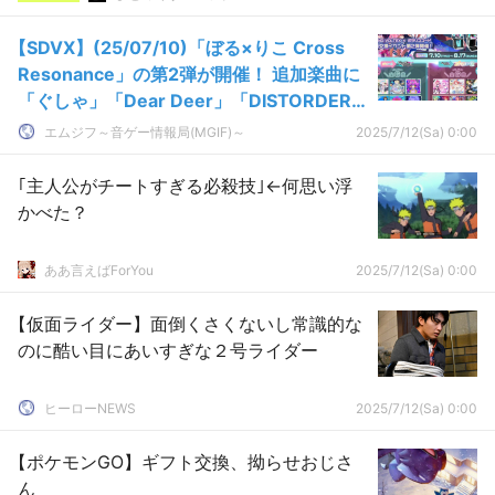
【SDVX】(25/07/10)「ぼる×りこ Cross
Resonance」の第2弾が開催！ 追加楽曲に
「ぐしゃ」「Dear Deer」「DISTORDER」
の3曲が登場！！
エムジフ～音ゲー情報局(MGIF)～
2025/7/12(Sa) 0:00
｢主人公がチートすぎる必殺技｣←何思い浮
かべた？
ああ言えばForYou
2025/7/12(Sa) 0:00
【仮面ライダー】面倒くさくないし常識的な
のに酷い目にあいすぎな２号ライダー
ヒーローNEWS
2025/7/12(Sa) 0:00
【ポケモンGO】ギフト交換、拗らせおじさ
ん