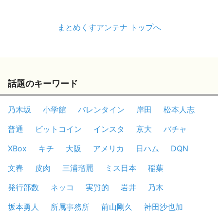
まとめくすアンテナ トップへ
話題のキーワード
乃木坂
小学館
バレンタイン
岸田
松本人志
普通
ビットコイン
インスタ
京大
バチャ
XBox
キチ
大阪
アメリカ
日ハム
DQN
文春
皮肉
三浦瑠麗
ミス日本
稲葉
発行部数
ネッコ
実質的
岩井
乃木
坂本勇人
所属事務所
前山剛久
神田沙也加