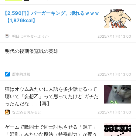
【2,590円】バーガーキング、壊れるｗｗｗ
【1,876kcal】
明日は何を食べようか
2025/7/11(Fr) 13:00
明代の後期倭寇戦の英雄
歴史的速報
2025/7/11(Fr) 13:00
猫はオウムみたいに人語を多少話せるって
聴いて「妄想乙」って思ってたけど ガチだ
ったんだな……【再】
なごめるおかると
2025/7/11(Fr) 13:00
ゲームで敵同士で同士討ちさせる「魅了」
「混乱」みたいな魔法（特殊能力）が度々