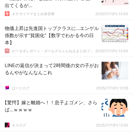
出てくるが…
キチガイママまとめ保管庫
2025/7/11(Fr) 13:00
物価上昇は先進国トップクラスに…エンゲル
係数が示す“貧困化”【数字でわかる今の日
本】
がーるずレポート - ガールズちゃんねるまとめブログ
2025/7/11(Fr) 13:00
LINEの返信が決まって2時間後の女の子がお
るんやがなんなんこれ
はーとログ
2025/7/11(Fr) 12:55
【驚愕】嫁と離婚へ！！息子よゴメン、さら
ば…ｗｗｗｗ
キスログ
2025/7/11(Fr) 12:50