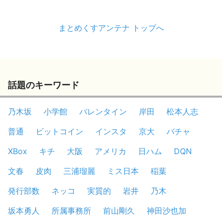
まとめくすアンテナ トップへ
話題のキーワード
乃木坂
小学館
バレンタイン
岸田
松本人志
普通
ビットコイン
インスタ
京大
バチャ
XBox
キチ
大阪
アメリカ
日ハム
DQN
文春
皮肉
三浦瑠麗
ミス日本
稲葉
発行部数
ネッコ
実質的
岩井
乃木
坂本勇人
所属事務所
前山剛久
神田沙也加