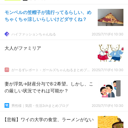
モンベルの笠帽子が流行ってるらしい、め
ちゃくちゃ涼しいらしいけどダサくね？
ハイファッションちゃんねる
2025/7/11(Fr) 10:30
大人がファミリア
がーるずレポート - ガールズちゃんねるまとめブログ
2025/7/11(Fr) 10:30
妻が浮気→財産分与で8:2希望。しかし、こ
の厳しい状況でそれは可能か？
男性様｜気団・生活2chまとめブログ
2025/7/11(Fr) 10:30
【悲報】ワイの大学の食堂、ラーメンがない