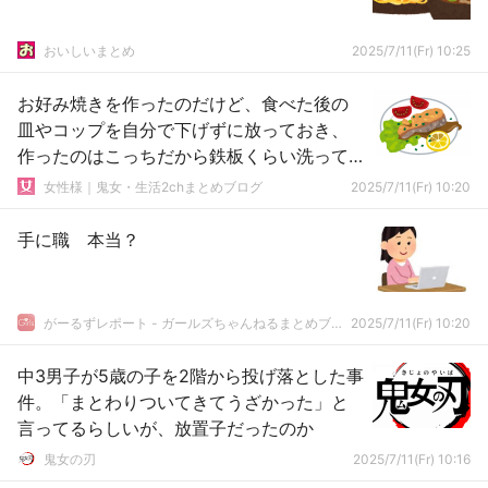
おいしいまとめ
2025/7/11(Fr) 10:25
お好み焼きを作ったのだけど、食べた後の
皿やコップを自分で下げずに放っておき、
作ったのはこっちだから鉄板くらい洗って
ほしいって大きく愚痴ったら…
女性様｜鬼女・生活2chまとめブログ
2025/7/11(Fr) 10:20
手に職 本当？
がーるずレポート - ガールズちゃんねるまとめブログ
2025/7/11(Fr) 10:20
中3男子が5歳の子を2階から投げ落とした事
件。「まとわりついてきてうざかった」と
言ってるらしいが、放置子だったのか
鬼女の刃
2025/7/11(Fr) 10:16