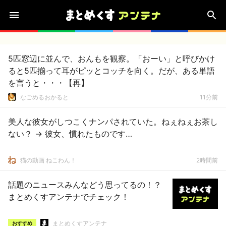
5匹窓辺に並んで、おんもを観察。「おーい」と呼びかけ
ると5匹揃って耳がピッとコッチを向く。だが、ある単語
を言うと・・・【再】
なごめるおかると
11分前
美人な彼女がしつこくナンパされていた。ねぇねぇお茶し
ない？ → 彼女、慣れたものです…
猫の動画 ねこわん！
2時間前
話題のニュースみんなどう思ってるの！？
まとめくすアンテナでチェック！
まとめくすアンテナ
おすすめ