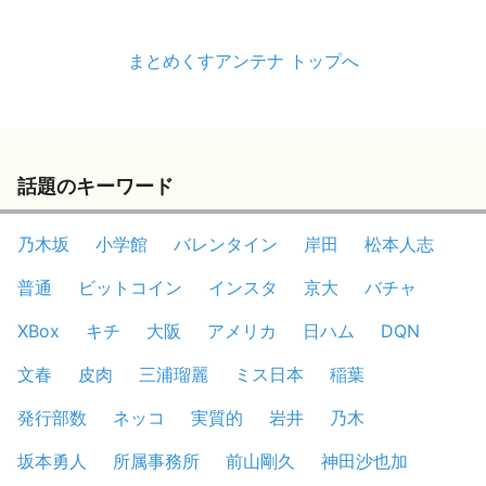
まとめくすアンテナ トップへ
話題のキーワード
乃木坂
小学館
バレンタイン
岸田
松本人志
普通
ビットコイン
インスタ
京大
バチャ
XBox
キチ
大阪
アメリカ
日ハム
DQN
文春
皮肉
三浦瑠麗
ミス日本
稲葉
発行部数
ネッコ
実質的
岩井
乃木
坂本勇人
所属事務所
前山剛久
神田沙也加