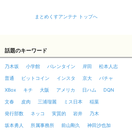
まとめくすアンテナ トップへ
話題のキーワード
乃木坂
小学館
バレンタイン
岸田
松本人志
普通
ビットコイン
インスタ
京大
バチャ
XBox
キチ
大阪
アメリカ
日ハム
DQN
文春
皮肉
三浦瑠麗
ミス日本
稲葉
発行部数
ネッコ
実質的
岩井
乃木
坂本勇人
所属事務所
前山剛久
神田沙也加