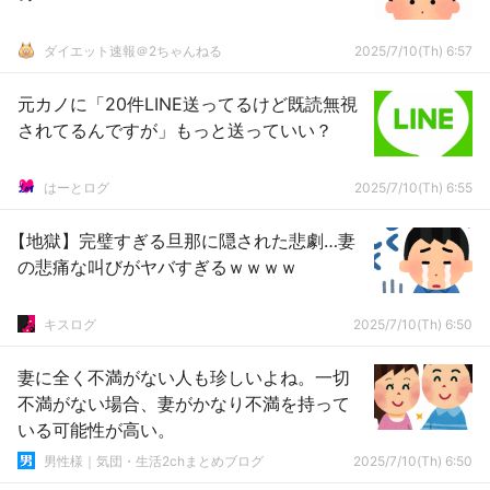
ダイエット速報＠2ちゃんねる
2025/7/10(Th) 6:57
元カノに「20件LINE送ってるけど既読無視
されてるんですが」もっと送っていい？
はーとログ
2025/7/10(Th) 6:55
【地獄】完璧すぎる旦那に隠された悲劇…妻
の悲痛な叫びがヤバすぎるｗｗｗｗ
キスログ
2025/7/10(Th) 6:50
妻に全く不満がない人も珍しいよね。一切
不満がない場合、妻がかなり不満を持って
いる可能性が高い。
男性様｜気団・生活2chまとめブログ
2025/7/10(Th) 6:50