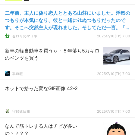
二年前、主人に偽り恋人ととある山荘にいました。浮気の
つもりが本気になり、彼と一緒にﾀﾋぬつもりだったので
す。そこへ突然主人が現れました。そしてただ一言。「帰
ろう。」
セロリのマリネ
2025/7/10(Th) 7:00
新車の軽自動車を買うｏｒ５年落ち5万キロ
のベンツを買う
車速報
2025/7/10(Th) 7:00
ネットで拾った変なGIF画像 42-2
守銭奴日報
2025/7/10(Th) 7:00
なんで筋トレする人はチビが多い
の？？？？