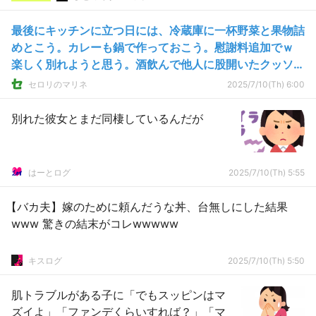
最後にキッチンに立つ日には、冷蔵庫に一杯野菜と果物詰
めとこう。カレーも鍋で作っておこう。慰謝料追加でｗ
楽しく別れようと思う。酒飲んで他人に股開いたクッソ元
嫁だけど...
セロリのマリネ
2025/7/10(Th) 6:00
別れた彼女とまだ同棲しているんだが
はーとログ
2025/7/10(Th) 5:55
【バカ夫】嫁のために頼んだうな丼、台無しにした結果
www 驚きの結末がコレwwwww
キスログ
2025/7/10(Th) 5:50
肌トラブルがある子に「でもスッピンはマ
ズイよ」「ファンデくらいすれば？」「マ