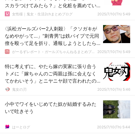
スカラつけてみたら？」と化粧を薦めてい
た子たちの神経がわからない
女性様｜鬼女・生活2chまとめブログ
2025/7/10(Th) 5:49
〈浜松ガールズバー2人刺殺〉「クソガキが
なめやがって…」“刺青男”は鉄パイプで元同
僚を殴って足を折り、通報しようとしたら
ナイフで恐喝…最近は借金、失職、ぼっちに
がーるずレポート - ガールズちゃんねるまとめブログ
2025/7/10(Th) 5:49
特に考えずに、やたら嫁の実家に張り合う
トメに「嫁ちゃんのご両親は孫に会えなく
てかわいそう」とニヤニヤ顔で言われたの
で、反論してしまった…
鬼女の刃
2025/7/10(Th) 5:46
小中でワイをいじめてた奴が結婚するみた
いで吐きそう
はーとログ
2025/7/10(Th) 5:44