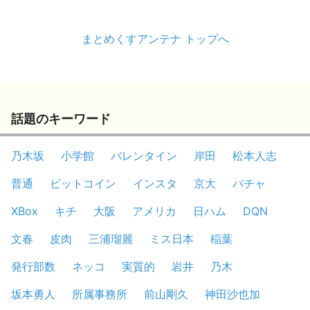
まとめくすアンテナ トップへ
話題のキーワード
乃木坂
小学館
バレンタイン
岸田
松本人志
普通
ビットコイン
インスタ
京大
バチャ
XBox
キチ
大阪
アメリカ
日ハム
DQN
文春
皮肉
三浦瑠麗
ミス日本
稲葉
発行部数
ネッコ
実質的
岩井
乃木
坂本勇人
所属事務所
前山剛久
神田沙也加