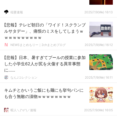
稲妻速報
2025/7/9(We) 16:13
【悲報】テレビ朝日の「ワイド！スクランブ
ルサタデー」、痛恨のミスをしてしまうｗ
ｗｗｗｗｗｗｗｗｗ
NEWSまとめもりー｜2chまとめブログ
2025/7/9(We) 16:12
【悲報】日本、暑すぎてプールの授業に参加
した小学生62人が尻を火傷する異常事態
に……
なんJコレクション
2025/7/9(We) 16:11
キムチとかいうご飯にも麺にも挙句パンに
も合う無敵の漬物ｗｗｗｗｗｗｗｗ
暇人＼(^o^)／速報
2025/7/9(We) 16:05