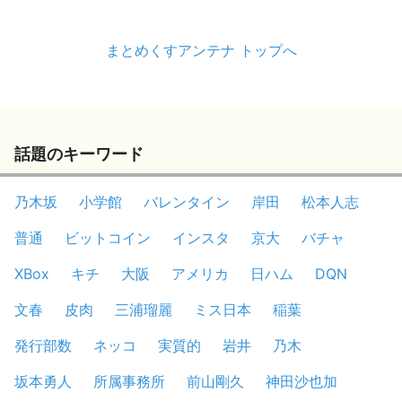
まとめくすアンテナ トップへ
話題のキーワード
乃木坂
小学館
バレンタイン
岸田
松本人志
普通
ビットコイン
インスタ
京大
バチャ
XBox
キチ
大阪
アメリカ
日ハム
DQN
文春
皮肉
三浦瑠麗
ミス日本
稲葉
発行部数
ネッコ
実質的
岩井
乃木
坂本勇人
所属事務所
前山剛久
神田沙也加