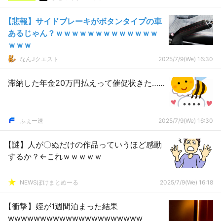
【悲報】サイドブレーキがボタンタイプの車
あるじゃん？ｗｗｗｗｗｗｗｗｗｗｗｗｗ
ｗｗｗ
なんJクエスト
2025/7/9(We) 16:30
滞納した年金20万円払えって催促状きた……
ふぇー速
2025/7/9(We) 16:30
【謎】人が〇ぬだけの作品っていうほど感動
するか？←これｗｗｗｗｗ
NEWSぽけまとめーる
2025/7/9(We) 16:18
【衝撃】姪が1週間泊まった結果
wwwwwwwwwwwwwwwwwwwww