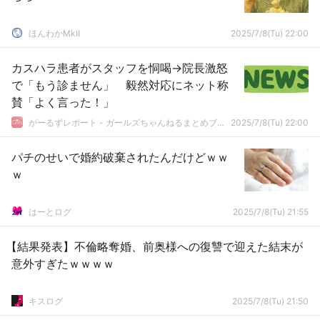
ほんわかMkⅡ
2025/7/8(Tu) 22:00
カスハラ患者がスタッフを恫喝→院長激怒
で「もう診ません」 毅然対応にネット称
賛「よく言った！」
がーるずレポート - ガールズちゃんねるまとめブログ
2025/7/8(Tu) 22:00
パチのせいで婚約破棄されたんだけどｗｗ
ｗ
はーとログ
2025/7/8(Tu) 21:55
【結果発表】不倫略奪婚、前奥様への復讐で迎えた結末が
意外すぎたｗｗｗｗ
キスログ
2025/7/8(Tu) 21:50