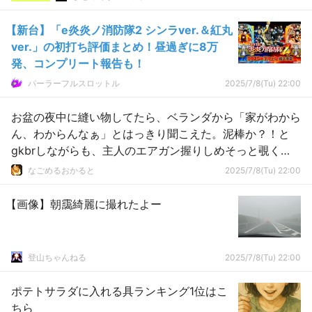
【新台】「e炎炎ノ消防隊2 シンラver.＆紅丸
ver.」の初打ち評価まとめ！昼過ぎに8万
発、コンプリート報告も！
パーラーフルスロットル
2025/7/8(Tu) 22:00
お盆の夜中に縫い物してたら、ベランダから「家がわから
ん、わからんなぁ」とはっきり聞こえた。泥棒か？！と
gkbrしながらも、主人のエアガン握りしめそっと覗く
と・・・【再】
なごめるおかると
2025/7/8(Tu) 22:00
【画像】朝靄綺麗に撮れたよー
登山ちゃんねる
2025/7/8(Tu) 22:00
ポテトサラダに入れる具ランキング1位はこ
ちら