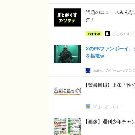
話題のニュースみんな
ク！
まとめくすア
おすすめ
XのPSファンボーイ、
を拡散w
mutyunのゲーム+αブロ
【禁書目録】上条「性
SSまにあっくす！
【画像】週刊少年チャ