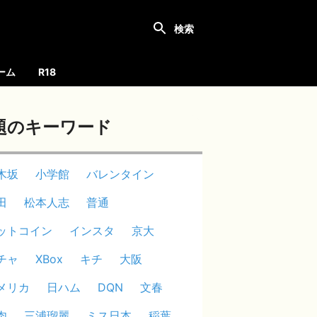
ーム
R18
題のキーワード
木坂
小学館
バレンタイン
田
松本人志
普通
ットコイン
インスタ
京大
チャ
XBox
キチ
大阪
メリカ
日ハム
DQN
文春
肉
三浦瑠麗
ミス日本
稲葉