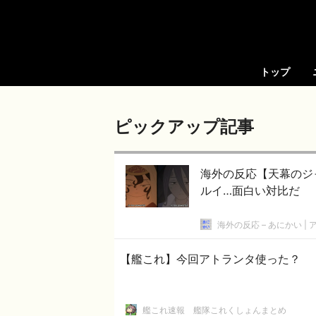
トップ
ピックアップ記事
海外の反応【天幕のジ
ルイ…面白い対比だ
海外の反応 – あにかい 
【艦これ】今回アトランタ使った？
艦これ速報 艦隊これくしょんまとめ