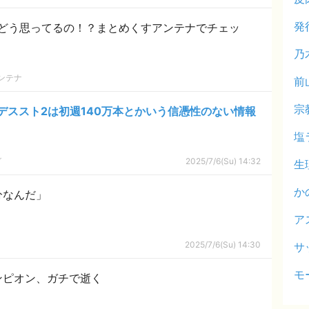
発
どう思ってるの！？まとめくすアンテナでチェッ
乃
ンテナ
前
宗
デススト2は初週140万本とかいう信憑性のない情報
塩
グ
2025/7/6(Su) 14:32
生
か
分なんだ」
ア
2025/7/6(Su) 14:30
サ
モ
ンピオン、ガチで逝く