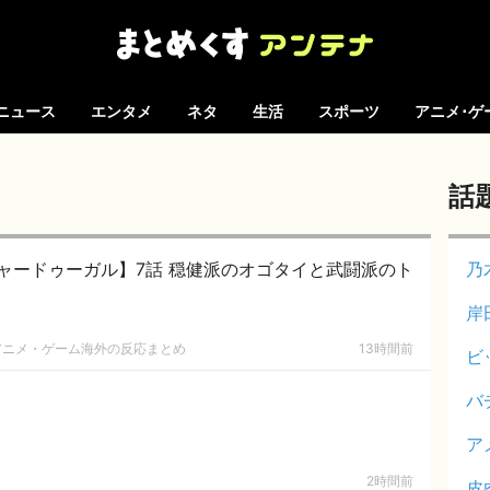
ニュース
エンタメ
ネタ
生活
スポーツ
アニメ･ゲ
話
ャードゥーガル】7話 穏健派のオゴタイと武闘派のト
乃
岸
| アニメ・ゲーム海外の反応まとめ
13時間前
ビ
バ
ア
2時間前
皮