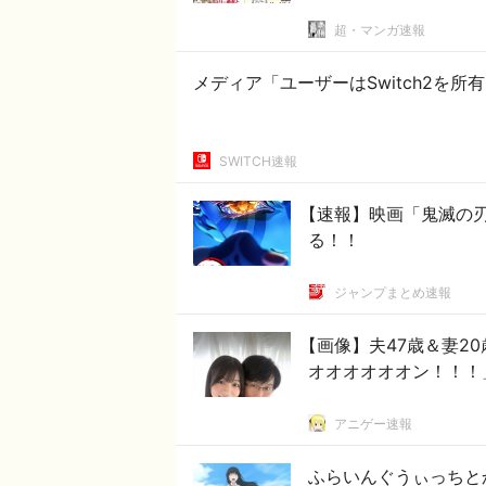
超・マンガ速報
メディア「ユーザーはSwitch2を
SWITCH速報
【速報】映画「鬼滅の刃
る！！
ジャンプまとめ速報
【画像】夫47歳＆妻2
オオオオオオン！！！
アニゲー速報
ふらいんぐうぃっちと