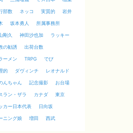
行部数
ネッコ
実質的
岩井
木
坂本勇人
所属事務所
山剛久
神田沙也加
ラッキー
教の勧誘
出荷台数
ラーメン
TRPG
でび
理的
ダヴィンチ
レオナルド
のんちゃん
記念撮影
お台場
スラン・ザラ
カナダ
東京
ッカー日本代表
日向坂
ーニング娘
増田
西武