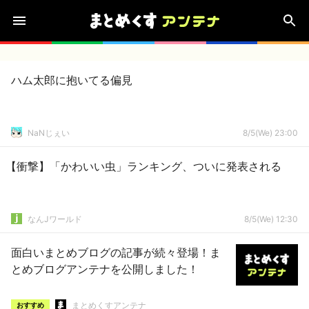
ハム太郎に抱いてる偏見
NaNじぇい
8/5(We) 23:00
【衝撃】「かわいい虫」ランキング、ついに発表される
なんJワールド
8/5(We) 12:30
面白いまとめブログの記事が続々登場！ま
とめブログアンテナを公開しました！
まとめくすアンテナ
おすすめ