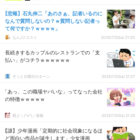
【悲報】石丸伸二「あのさぁ、記者いるのに
なんで質問しないの？ｗ質問しない記者っ
て何ですか？ｗｗｗｗ」
なんJクエスト
2025/7/5(Sa) 21:30
長続きするカップルのレストランでの「支
払い」がコチラｗｗｗｗｗｗ
ずっと日曜日のターン
2025/7/5(Sa) 21:27
「あっ、この職場ヤバいな」ってなった会社
の特徴ｗｗｗｗｗ
暇人＼(^o^)／速報
2025/7/5(Sa) 21:25
【謎】少年漫画「定期的に社会現象になるほ
ど面白い作品が誕生します」少女漫画