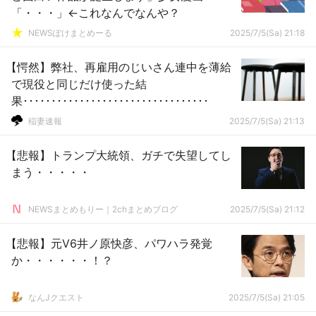
「・・・」←これなんでなんや？
NEWSぽけまとめーる
2025/7/5(Sa) 21:18
【愕然】弊社、再雇用のじいさん連中を薄給
で現役と同じだけ使った結
果･････････････････････････････････
稲妻速報
2025/7/5(Sa) 21:13
【悲報】トランプ大統領、ガチで失望してし
まう・・・・・
NEWSまとめもりー｜2chまとめブログ
2025/7/5(Sa) 21:12
【悲報】元V6井ノ原快彦、パワハラ発覚
か・・・・・・！？
なんJクエスト
2025/7/5(Sa) 21:05