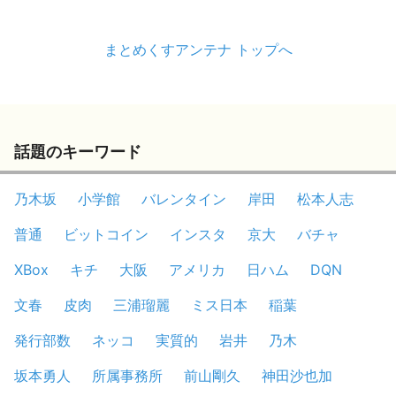
まとめくすアンテナ トップへ
話題のキーワード
乃木坂
小学館
バレンタイン
岸田
松本人志
普通
ビットコイン
インスタ
京大
バチャ
XBox
キチ
大阪
アメリカ
日ハム
DQN
文春
皮肉
三浦瑠麗
ミス日本
稲葉
発行部数
ネッコ
実質的
岩井
乃木
坂本勇人
所属事務所
前山剛久
神田沙也加