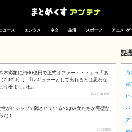
ニュース
エンタメ
ネタ
生活
スポーツ
アニメ･ゲ
話
の鈴木彩艶に約60億円で正式オファー・・・」→「あ
乃
ﾌﾞﾙﾌﾞﾙ）」「レギュラーとして出れるとは思わな
岸
ぱり羨ましいね」
8/4(Tu) 6:09
ビ
バ
女性がヒジャブで隠されているのは彼女たちが完璧な
らだ！
ア
20時間前
皮