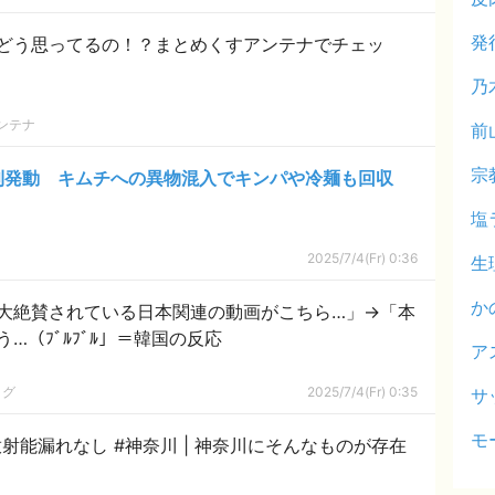
発
どう思ってるの！？まとめくすアンテナでチェッ
乃
ンテナ
前
宗
則発動 キムチへの異物混入でキンパや冷麺も回収
塩
2025/7/4(Fr) 0:36
生
か
大絶賛されている日本関連の動画がこちら…」→「本
…（ﾌﾞﾙﾌﾞﾙ」＝韓国の反応
ア
ログ
2025/7/4(Fr) 0:35
サ
モ
奈川 | 神奈川にそんなものが存在