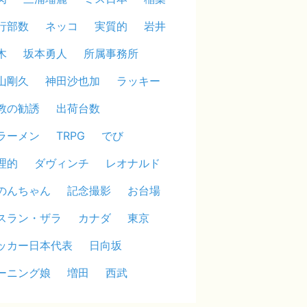
行部数
ネッコ
実質的
岩井
木
坂本勇人
所属事務所
山剛久
神田沙也加
ラッキー
教の勧誘
出荷台数
ラーメン
TRPG
でび
理的
ダヴィンチ
レオナルド
のんちゃん
記念撮影
お台場
スラン・ザラ
カナダ
東京
ッカー日本代表
日向坂
ーニング娘
増田
西武