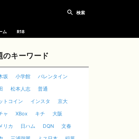
ーム
R18
題のキーワード
木坂
小学館
バレンタイン
田
松本人志
普通
ットコイン
インスタ
京大
チャ
XBox
キチ
大阪
メリカ
日ハム
DQN
文春
肉
三浦瑠麗
ミス日本
稲葉