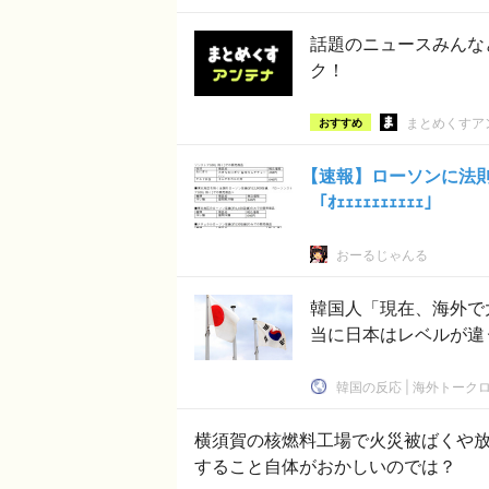
話題のニュースみんな
ク！
まとめくすア
おすすめ
【速報】ローソンに法
「ｵｪｪｪｪｪｪｪｪｪｪ」
おーるじゃんる
韓国人「現在、海外で
当に日本はレベルが違う
韓国の反応 | 海外トーク
横須賀の核燃料工場で火災被ばくや放射能漏れなし #神
すること自体がおかしいのでは？