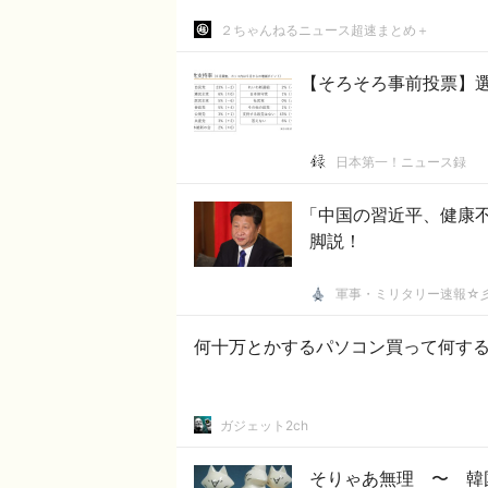
２ちゃんねるニュース超速まとめ＋
【そろそろ事前投票】
日本第一！ニュース録
「中国の習近平、健康
脚説！
軍事・ミリタリー速報☆
何十万とかするパソコン買って何す
ガジェット2ch
そりゃあ無理 〜 韓