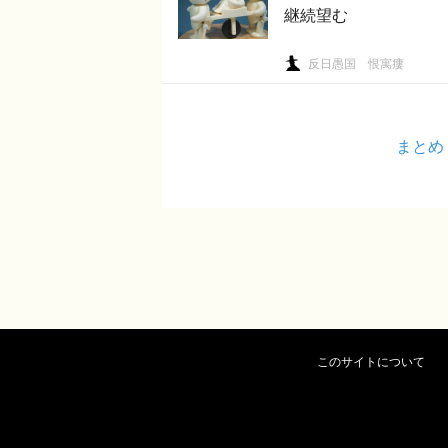
継続望む
反日愚国 恨寓瘻
まとめ
このサイトについて