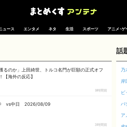
ニュース
エンタメ
ネタ
生活
スポーツ
アニメ･ゲ
話
獲るのか」上田綺世、トルコ名門が巨額の正式オフ
乃
！【海外の反応】
岸
9時間前
ビ
バ
vs中日 2026/08/09
ア
3時間前
皮