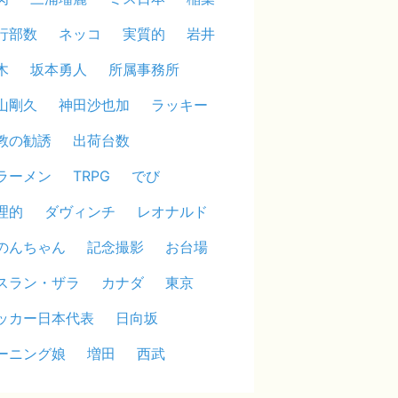
行部数
ネッコ
実質的
岩井
木
坂本勇人
所属事務所
山剛久
神田沙也加
ラッキー
教の勧誘
出荷台数
ラーメン
TRPG
でび
理的
ダヴィンチ
レオナルド
のんちゃん
記念撮影
お台場
スラン・ザラ
カナダ
東京
ッカー日本代表
日向坂
ーニング娘
増田
西武