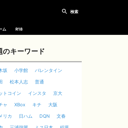
ーム
R18
題のキーワード
木坂
小学館
バレンタイン
田
松本人志
普通
ットコイン
インスタ
京大
チャ
XBox
キチ
大阪
メリカ
日ハム
DQN
文春
肉
三浦瑠麗
ミス日本
稲葉