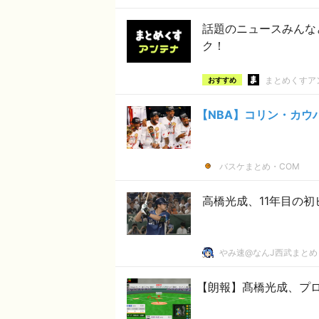
話題のニュースみんな
ク！
まとめくすア
おすすめ
【NBA】コリン・カウ
バスケまとめ・COM
高橋光成、11年目の
やみ速@なんJ西武まとめ
【朗報】髙橋光成、プロ