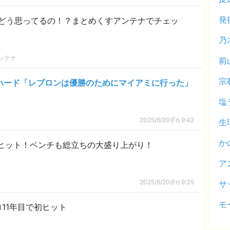
発
どう思ってるの！？まとめくすアンテナでチェッ
乃
ンテナ
前
宗
ハード「レブロンは優勝のためにマイアミに行った」
塩
2025/6/20(Fr) 9:42
生
か
初ヒット！ベンチも総立ちの大盛り上がり！
ア
2025/6/20(Fr) 9:35
サ
モ
11年目で初ヒット