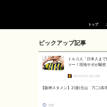
トップ
ピックアップ記事
トルコ人「日本人まで
ァー！現地サポが騒然
NO FOOTY NO LIFE
【阪神スタメン】2(遊)元山 7(二)高寺 
虎速