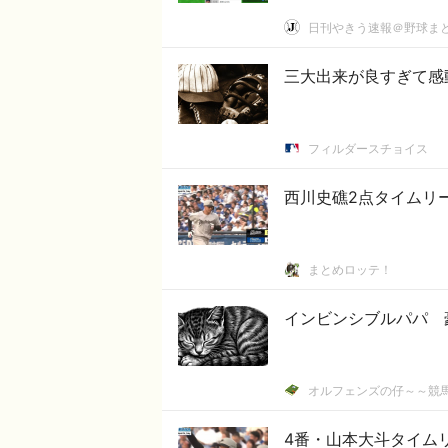
日刊やきう速報＠野球ま
三大出来が良すぎて感
フィルダースチョイス
西川史礁2点タイムリ
まとめロッテ！
インビンシブルパパ 
オルフェンズの仔～～競
4番・山本大斗タイム