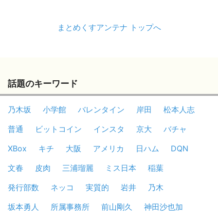
まとめくすアンテナ トップへ
話題のキーワード
乃木坂
小学館
バレンタイン
岸田
松本人志
普通
ビットコイン
インスタ
京大
バチャ
XBox
キチ
大阪
アメリカ
日ハム
DQN
文春
皮肉
三浦瑠麗
ミス日本
稲葉
発行部数
ネッコ
実質的
岩井
乃木
坂本勇人
所属事務所
前山剛久
神田沙也加