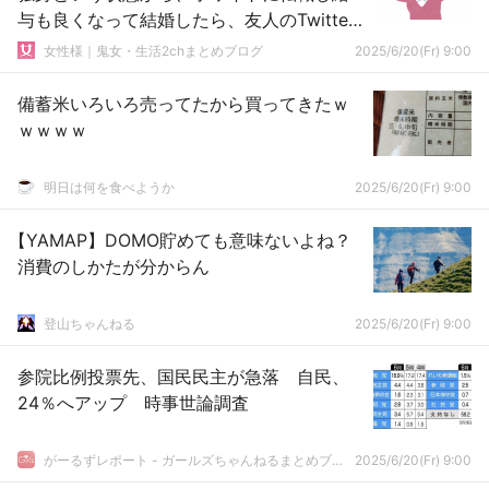
与も良くなって結婚したら、友人のTwitter
に「自慢話聞くのに酒無いとやってられな
女性様｜鬼女・生活2chまとめブログ
2025/6/20(Fr) 9:00
い」と…
備蓄米いろいろ売ってたから買ってきたｗ
ｗｗｗｗ
明日は何を食べようか
2025/6/20(Fr) 9:00
【YAMAP】DOMO貯めても意味ないよね？
消費のしかたが分からん
登山ちゃんねる
2025/6/20(Fr) 9:00
参院比例投票先、国民民主が急落 自民、
24％へアップ 時事世論調査
がーるずレポート - ガールズちゃんねるまとめブログ
2025/6/20(Fr) 9:00