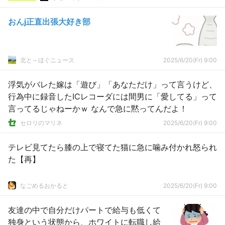
おんj正直出張大好き部
北と～ほぐニュース
2025/6/20(Fr) 9:00
浮気がバレた嫁は「遊び」「あなただけ」って言うけど、
行為中に録音したICレコーダには間男に「愛してる」って
言ってるじゃねーかｗ なんで急に黙ってんだよ！
セロリのマリネ
2025/6/20(Fr) 9:00
テレビ見てたら膝の上で寝てた猫に急に噛み付かれ怒られ
た【再】
なごめるおかると
2025/6/20(Fr) 9:00
友達の中で自分だけパートで給与も低くて
独身という状態から、ホワイトに転職し給