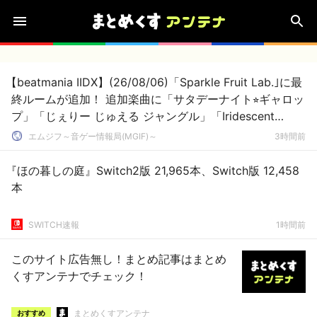
【beatmania IIDX】(26/08/06)「Sparkle Fruit Lab.｣に最
終ルームが追加！ 追加楽曲に「サタデーナイト⭐︎ギャロッ
プ」「じぇりー じゅえる ジャングル」「Iridescent
Memories」が登場！！
エムジフ～音ゲー情報局(MGIF)～
3時間前
『ほの暮しの庭』Switch2版 21,965本、Switch版 12,458
本
SWITCH速報
1時間前
このサイト広告無し！まとめ記事はまとめ
くすアンテナでチェック！
まとめくすアンテナ
おすすめ