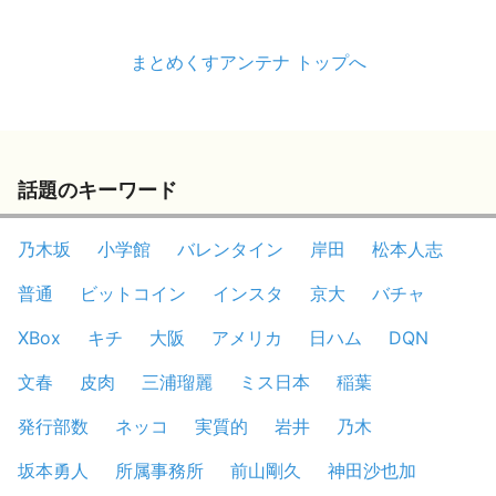
まとめくすアンテナ トップへ
話題のキーワード
乃木坂
小学館
バレンタイン
岸田
松本人志
普通
ビットコイン
インスタ
京大
バチャ
XBox
キチ
大阪
アメリカ
日ハム
DQN
文春
皮肉
三浦瑠麗
ミス日本
稲葉
発行部数
ネッコ
実質的
岩井
乃木
坂本勇人
所属事務所
前山剛久
神田沙也加