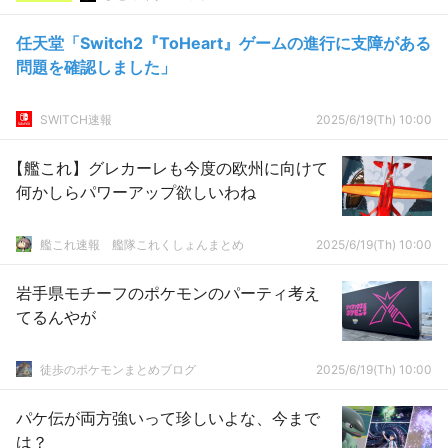
任天堂「Switch2『ToHeart』ゲームの進行に支障がある
問題を確認しました」
SWITCH速報
2025/6/19(Th) 10:00
【艦これ】グレカーレも今度の欧州に向けて
何かしらパワーアップ欲しいわね
艦これ速報 艦隊これくしょんまとめ
2025/6/19(Th) 10:00
岩手県モチーフのポケモンのパーティ考え
てるんやが
徒歩のポケモンまとめブログ
2025/6/19(Th) 10:00
パケ伝が両方強いって珍しいよな、今まで
は？