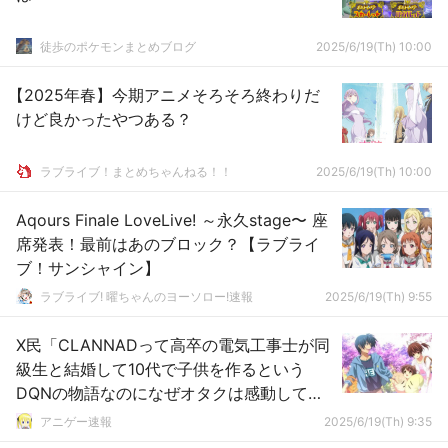
徒歩のポケモンまとめブログ
2025/6/19(Th) 10:00
【2025年春】今期アニメそろそろ終わりだ
けど良かったやつある？
ラブライブ！まとめちゃんねる！！
2025/6/19(Th) 10:00
Aqours Finale LoveLive! ～永久stage〜 座
席発表！最前はあのブロック？【ラブライ
ブ！サンシャイン】
ラブライブ! 曜ちゃんのヨーソロー!速報
2025/6/19(Th) 9:55
X民「CLANNADって高卒の電気工事士が同
級生と結婚して10代で子供を作るという
DQNの物語なのになぜオタクは感動してた
のか不思議」
アニゲー速報
2025/6/19(Th) 9:35