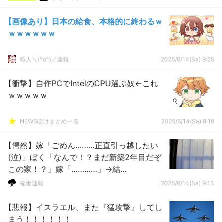
【画像あり】日本の給食、本格的に終わるｗ
ｗｗｗｗｗｗ
暇人＼(^o^)／速報
2025/6/14(Sa) 9:25
【衝撃】自作PCでIntelのCPU選ぶ奴←これ
ｗｗｗｗｗ
NEWSぽけまとめーる
2025/6/14(Sa) 9:18
【愕然】嫁「ごめん………正直引っ越したい
(泣)」ぼく「なんで！？まだ新築2年目だぞ
この家！？」嫁「…………」→結
果･･･････････････････
稲妻速報
2025/6/14(Sa) 9:13
【悲報】イスラエル、また『猛攻撃』してし
まう！！！！！！