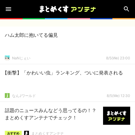
ハム太郎に抱いてる偏見
NaNじぇい
8/5(We) 23:00
【衝撃】「かわいい虫」ランキング、ついに発表される
なんJワールド
8/5(We) 12:30
話題のニュースみんなどう思ってるの！？
まとめくすアンテナでチェック！
まとめくすアンテナ
おすすめ