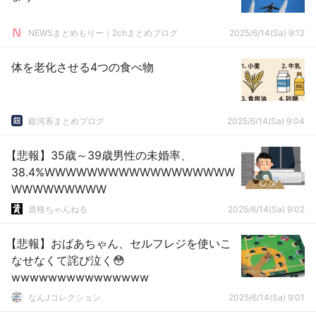
NEWSまとめもりー｜2chまとめブログ
2025/6/14(Sa) 9:12
体を老化させる4つの食べ物
銀河系まとめブログ
2025/6/14(Sa) 9:04
【悲報】35歳～39歳男性の未婚率、
38.4%WWWWWWWWWWWWWWWWWW
WWWWWWWWW
資格ちゃんねる
2025/6/14(Sa) 9:02
【悲報】おばあちゃん、セルフレジを使いこ
なせなくて詫び泣く😳
wwwwwwwwwwwwwww
なんJコレクション
2025/6/14(Sa) 9:01