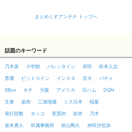
まとめくすアンテナ トップへ
話題のキーワード
乃木坂
小学館
バレンタイン
岸田
松本人志
普通
ビットコイン
インスタ
京大
バチャ
XBox
キチ
大阪
アメリカ
日ハム
DQN
文春
皮肉
三浦瑠麗
ミス日本
稲葉
発行部数
ネッコ
実質的
岩井
乃木
坂本勇人
所属事務所
前山剛久
神田沙也加