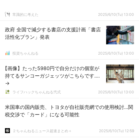
常識的に考えた
2025/6/10(Tu) 13:00
政府 全国で減少する書店の支援計画「書店
活性化プラン」発表
投資ちゃんねる
2025/6/10(Tu) 13:00
【画像】たった5980円で自分だけの個室が
持てるサンコーガジェッツがこちらです‥‥
→
ライフハックちゃんねる弐式
2025/6/10(Tu) 13:00
米国車の国内販売、トヨタが自社販売網での使用検討…関
税交渉で「カード」になる可能性
２ちゃんねるニュース超速まとめ＋
2025/6/10(Tu) 12:59