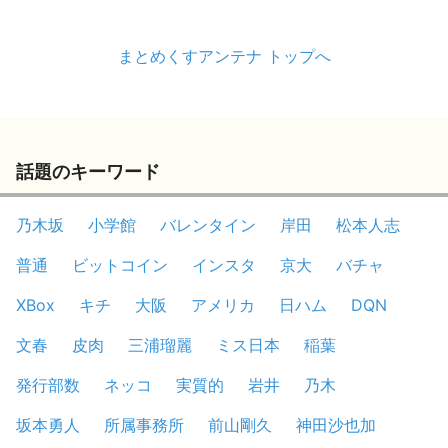
まとめくすアンテナ トップへ
話題のキーワード
乃木坂
小学館
バレンタイン
岸田
松本人志
普通
ビットコイン
インスタ
京大
バチャ
XBox
キチ
大阪
アメリカ
日ハム
DQN
文春
皮肉
三浦瑠麗
ミス日本
稲葉
発行部数
ネッコ
実質的
岩井
乃木
坂本勇人
所属事務所
前山剛久
神田沙也加