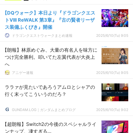
【DQウォーク】本日より『ドラゴンクエス
トVIII ReWALK 第3章』『古の賢者リーザ
ス装備ふくびき』開催
ドラゴンクエストウォークまとめ速報
2025/6/10(Tu) 9:05
【朗報】林原めぐみ、大量の有名人を味方に
つけ完全勝利。叩いてた左翼代表が大炎上
へ
アニゲー速報
2025/6/10(Tu) 9:05
ララァが見たいであろうアムロとシャアの
行く末ってこういうのだろ？
GUNDAM.LOG｜ガンダムまとめブログ
2025/6/10(Tu) 9:02
【超朗報】Switch2の今後のスペシャルライ
ンナップ、凄すぎる…