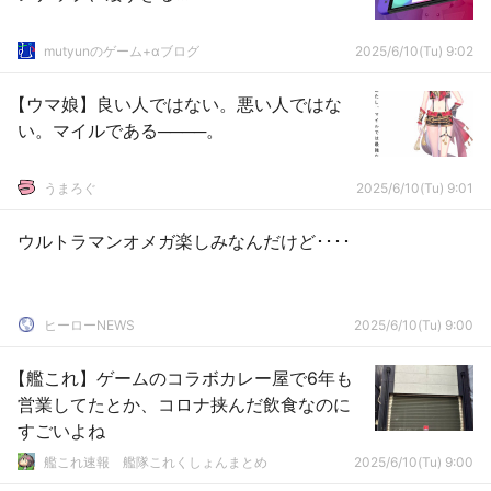
mutyunのゲーム+αブログ
2025/6/10(Tu) 9:02
【ウマ娘】良い人ではない。悪い人ではな
い。マイルである────。
うまろぐ
2025/6/10(Tu) 9:01
ウルトラマンオメガ楽しみなんだけど････
ヒーローNEWS
2025/6/10(Tu) 9:00
【艦これ】ゲームのコラボカレー屋で6年も
営業してたとか、コロナ挟んだ飲食なのに
すごいよね
艦これ速報 艦隊これくしょんまとめ
2025/6/10(Tu) 9:00