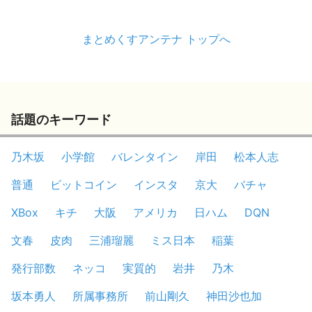
まとめくすアンテナ トップへ
話題のキーワード
乃木坂
小学館
バレンタイン
岸田
松本人志
普通
ビットコイン
インスタ
京大
バチャ
XBox
キチ
大阪
アメリカ
日ハム
DQN
文春
皮肉
三浦瑠麗
ミス日本
稲葉
発行部数
ネッコ
実質的
岩井
乃木
坂本勇人
所属事務所
前山剛久
神田沙也加