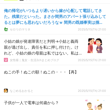
俺の帰宅がいつもより遅いから嫁が心配して電話してき
た。残業だといった。まさか間男のアパート張り込みして
るとは夢にも思わないだろうなｗ 間男の既婚事実は掴ん
だ。覚悟しとけ！
セロリのマリネ
2025/5/15(Th) 21:00
小姑の娘が発達障害だと判明→小姑と義両
親が逃げ出し、責任を私に押し付けた。け
れど、小姑の娘の母親は私ではない。私は
逃げた。小姑の娘「お母さん(私)、帰ってき
女性様｜鬼女・生活2chまとめブログ
2025/5/15(Th) 21:00
て」
ぬこの手！ぬこの額！ぬこの・・・【再】
なごめるおかると
2025/5/15(Th) 21:00
子供が一人で電車は何歳から？