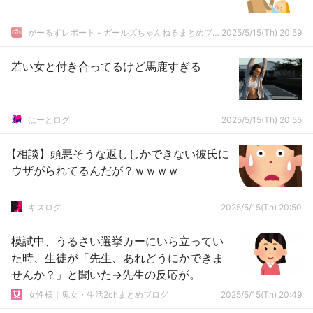
がーるずレポート - ガールズちゃんねるまとめブログ
2025/5/15(Th) 20:59
若い女と付き合ってるけど馬鹿すぎる
はーとログ
2025/5/15(Th) 20:55
【相談】頭悪そうな返ししかできない彼氏に
ウザがられてるんだが？ｗｗｗｗ
キスログ
2025/5/15(Th) 20:50
模試中、うるさい選挙カーにいら立ってい
た時、生徒が「先生、あれどうにかできま
せんか？」と聞いた→先生の反応が。
女性様｜鬼女・生活2chまとめブログ
2025/5/15(Th) 20:49