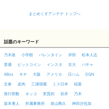
まとめくすアンテナ トップへ
話題のキーワード
乃木坂
小学館
バレンタイン
岸田
松本人志
普通
ビットコイン
インスタ
京大
バチャ
XBox
キチ
大阪
アメリカ
日ハム
DQN
文春
皮肉
三浦瑠麗
ミス日本
稲葉
発行部数
ネッコ
実質的
岩井
乃木
坂本勇人
所属事務所
前山剛久
神田沙也加