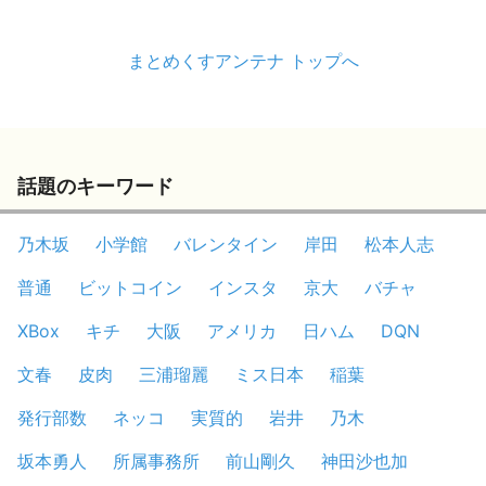
まとめくすアンテナ トップへ
話題のキーワード
乃木坂
小学館
バレンタイン
岸田
松本人志
普通
ビットコイン
インスタ
京大
バチャ
XBox
キチ
大阪
アメリカ
日ハム
DQN
文春
皮肉
三浦瑠麗
ミス日本
稲葉
発行部数
ネッコ
実質的
岩井
乃木
坂本勇人
所属事務所
前山剛久
神田沙也加