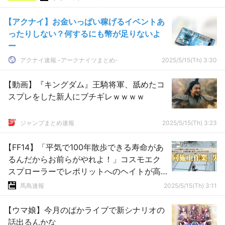
【アクナイ】お金いっぱい稼げるイベントあ
ったりしない？何するにも幣が足りないよ
ー
アクナイ速報 -アークナイツまとめ-
2025/5/15(Th) 3:30
【動画】『キングダム』王騎将軍、舐めたコ
スプレをした新人にブチギレｗｗｗｗ
ジャンプまとめ速報
2025/5/15(Th) 3:23
【FF14】「平気で100年散歩できる寿命があ
るんだからお前らがやれよ！」コスモエク
スプローラーでレポリットへのヘイトが高
まってしまうｗｗｗｗｗ
馬鳥速報
2025/5/15(Th) 3:11
【ウマ娘】今月のぱかライブで新シナリオの
話出るんかな