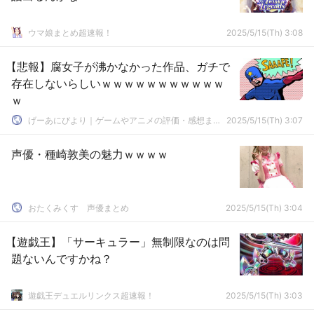
ウマ娘まとめ超速報！
2025/5/15(Th) 3:08
【悲報】腐女子が沸かなかった作品、ガチで
存在しないらしいｗｗｗｗｗｗｗｗｗｗｗ
ｗ
げーあにびより｜ゲームやアニメの評価・感想まとめ
2025/5/15(Th) 3:07
声優・種崎敦美の魅力ｗｗｗｗ
おたくみくす 声優まとめ
2025/5/15(Th) 3:04
【遊戯王】「サーキュラー」無制限なのは問
題ないんですかね？
遊戯王デュエルリンクス超速報！
2025/5/15(Th) 3:03