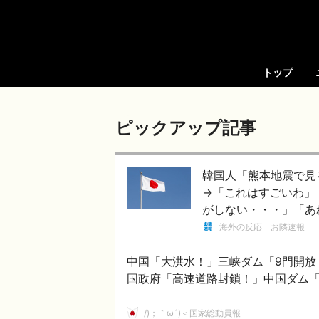
トップ
ピックアップ記事
韓国人「熊本地震で見
→「これはすごいわ」
がしない・・・」「あ
海外の反応 お隣速報
中国「大洪水！」三峡ダム「9門開放
国政府「高速道路封鎖！」中国ダム
/)；｀ω´)＜国家総動員報