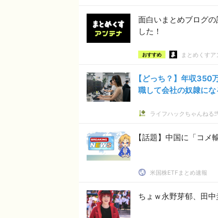
面白いまとめブログの
した！
まとめくすア
おすすめ
【どっち？】年収350
職して会社の奴隷にな
ライフハックちゃんねる
【話題】中国に「コメ
米国株ETFまとめ速報
ちょｗ永野芽郁、田中