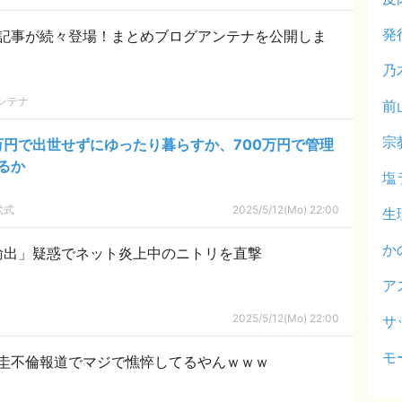
発
記事が続々登場！まとめブログアンテナを公開しま
乃
ンテナ
前
宗
万円で出世せずにゆったり暮らすか、700万円で管理
るか
塩
弐式
2025/5/12(Mo) 22:00
生
か
輸出」疑惑でネット炎上中のニトリを直撃
ア
2025/5/12(Mo) 22:00
サ
モ
圭不倫報道でマジで憔悴してるやんｗｗｗ