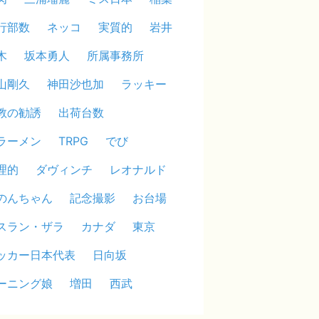
行部数
ネッコ
実質的
岩井
木
坂本勇人
所属事務所
山剛久
神田沙也加
ラッキー
教の勧誘
出荷台数
ラーメン
TRPG
でび
理的
ダヴィンチ
レオナルド
のんちゃん
記念撮影
お台場
スラン・ザラ
カナダ
東京
ッカー日本代表
日向坂
ーニング娘
増田
西武