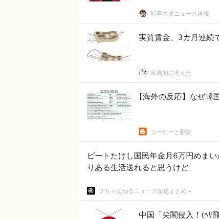
時事ネタニュース速報
実質賃金、3カ月連続で
常識的に考えた
【海外の反応】なぜ韓
コーヒーと翻訳
ビートたけし国民年金月6万円めまいがした😭 | ６万あったら後は
りある生活送れると思うけど
２ちゃんねるニュース超速まとめ＋
中国「尖閣侵入！(ﾍ