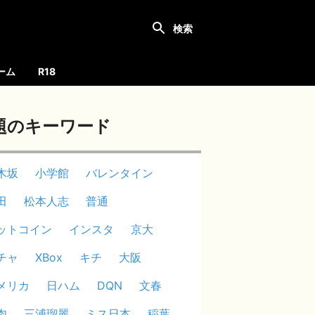
ーム
R18
題のキーワード
木坂
小学館
バレンタイン
田
松本人志
普通
ットコイン
インスタ
京大
チャ
XBox
キチ
大阪
メリカ
日ハム
DQN
文春
肉
三浦瑠麗
ミス日本
稲葉