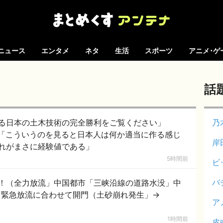
ニュース
エンタメ
ネタ
生活
スポーツ
アニメ･ゲ
話
る日本の土木技術の完全勝利をご覧ください」
乃
「こういうのを見ると日本人は何か適当に作る感じ
岸
れがまさに経験値である」
5時間前
ビ
バ
！（全力放流」中国都市「三峡沿線の道路水没」中
「緊急放流に合わせて開門（土砂崩れ発生」→
ア
1時間前
皮