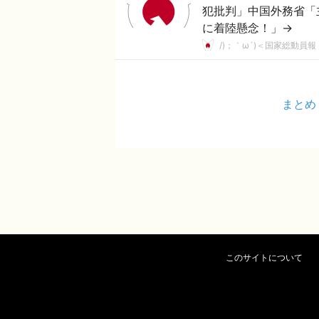
犯批判」中国外務省「
に着陸懸念！」→
/)；｀ω´)＜国家総動員報
まとめ
このサイトについて