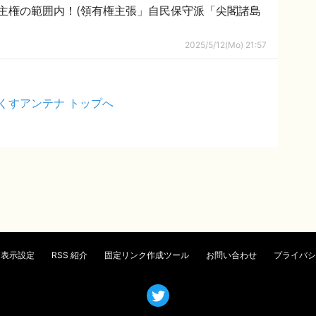
主権の範囲内！(領有権主張」自民保守派「尖閣諸島
2025/5/12(Mo) 21:57
くすアンテナ トップへ
表示設定
RSS 紹介
固定リンク作成ツール
お問い合わせ
プライバシ