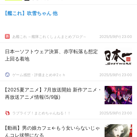
【艦これ】吹雪ちゃん 他
あ艦これ ～艦隊これくしょんまとめブログ～
2025/5/9(Fr) 23:00
日本一ソフトウェア決算、赤字転落も想定
上回る着地
ゲーム感想・評価まとめ＠2ｃｈ
2025/5/9(Fr) 23:00
【2025夏アニメ】7月放送開始 新作アニメ・
再放送アニメ情報(5/9版)
ラブライブ！まとめちゃんねる！！
2025/5/9(Fr) 23:00
【動画】男の娘カフェ←もう女いらないじゃ
んコレ状態になる