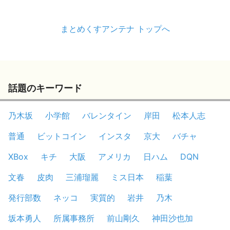
まとめくすアンテナ トップへ
話題のキーワード
乃木坂
小学館
バレンタイン
岸田
松本人志
普通
ビットコイン
インスタ
京大
バチャ
XBox
キチ
大阪
アメリカ
日ハム
DQN
文春
皮肉
三浦瑠麗
ミス日本
稲葉
発行部数
ネッコ
実質的
岩井
乃木
坂本勇人
所属事務所
前山剛久
神田沙也加