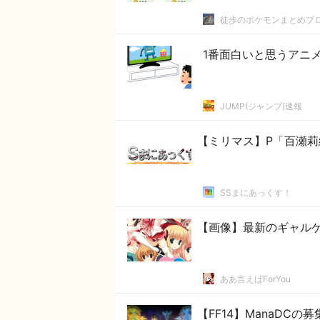
徒歩のポケモンまとめブ
1番面白いと思うアニ
JUMP(ジャンプ)速報
【ミリマス】P「百瀬
SSまにあっくす！
【画像】最新のギャル
ああ言えばForYou
【FF14】ManaDC