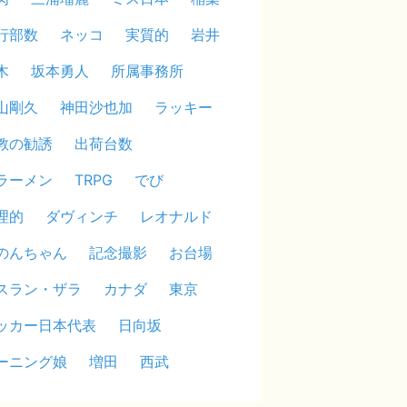
行部数
ネッコ
実質的
岩井
木
坂本勇人
所属事務所
山剛久
神田沙也加
ラッキー
教の勧誘
出荷台数
ラーメン
TRPG
でび
理的
ダヴィンチ
レオナルド
のんちゃん
記念撮影
お台場
スラン・ザラ
カナダ
東京
ッカー日本代表
日向坂
ーニング娘
増田
西武