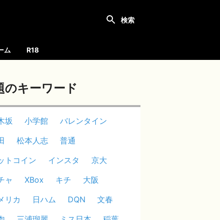
ーム
R18
題のキーワード
木坂
小学館
バレンタイン
田
松本人志
普通
ットコイン
インスタ
京大
チャ
XBox
キチ
大阪
メリカ
日ハム
DQN
文春
肉
三浦瑠麗
ミス日本
稲葉