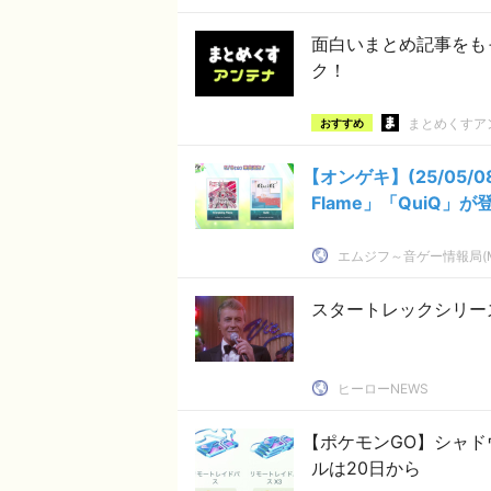
面白いまとめ記事をも
ク！
まとめくすア
おすすめ
【オンゲキ】(25/05/
Flame」「QuiQ」
エムジフ～音ゲー情報局(M
スタートレックシリー
ヒーローNEWS
【ポケモンGO】シャド
ルは20日から