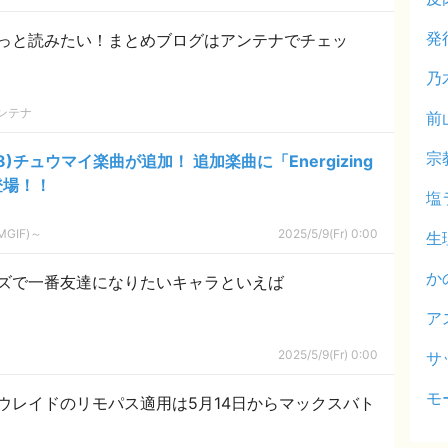
発
っと読みたい！まとめブログはアンテナでチェッ
乃
ンテナ
前
宗
08)チュウマイ楽曲が追加！ 追加楽曲に「Energizing
が登場！！
塩
GIF)～
2025/5/9(Fr) 0:00
生
か
ズで一番友達になりたいキャラといえば
ア
2025/5/9(Fr) 0:00
サ
モ
ウレイドのリモパス適用は5月14日からマックスバト