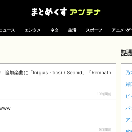
ニュース
エンタメ
ネタ
生活
スポーツ
アニメ･ゲ
話
加楽曲に「ln(guis・tics) / Sephid」「Remnath
乃
岸
19時間前
ビ
バ
www
ア
9時間前
皮