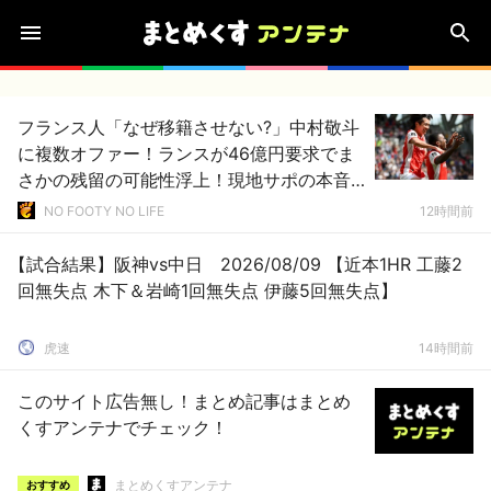
フランス人「なぜ移籍させない?」中村敬斗
に複数オファー！ランスが46億円要求でま
さかの残留の可能性浮上！現地サポの本音
がこれ！【海外の反応】
NO FOOTY NO LIFE
12時間前
【試合結果】阪神vs中日 2026/08/09 【近本1HR 工藤2
回無失点 木下＆岩崎1回無失点 伊藤5回無失点】
虎速
14時間前
このサイト広告無し！まとめ記事はまとめ
くすアンテナでチェック！
まとめくすアンテナ
おすすめ