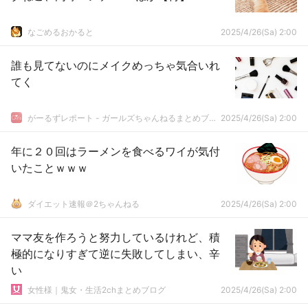
なごめるおかると
2025/4/26(Sa) 2:00
誰も見てないのにメイクめっちゃ気合いれ
てく
がーるずレポート - ガールズちゃんねるまとめブログ
2025/4/26(Sa) 2:00
年に２０回はラーメンを食べるワイが気付
いたことｗｗｗ
ダイエット速報＠2ちゃんねる
2025/4/26(Sa) 2:00
ママ友を作ろうと努力しているけれど、積
極的になりすぎて逆に失敗してしまい、辛
い
女性様｜鬼女・生活2chまとめブログ
2025/4/26(Sa) 2:00