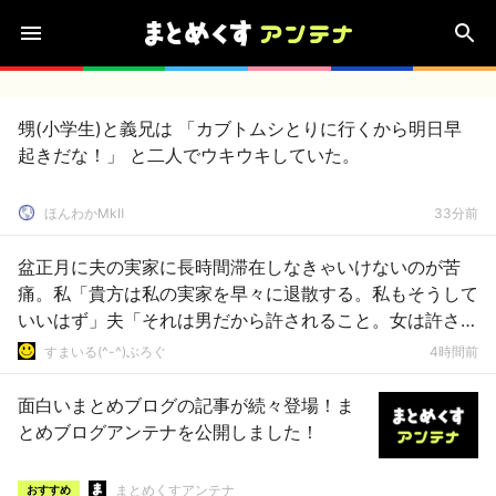
甥(小学生)と義兄は 「カブトムシとりに行くから明日早
起きだな！」 と二人でウキウキしていた。
ほんわかMkⅡ
33分前
盆正月に夫の実家に長時間滞在しなきゃいけないのが苦
痛。私「貴方は私の実家を早々に退散する。私もそうして
いいはず」夫「それは男だから許されること。女は許され
ない」
すまいる(^-^)ぶろぐ
4時間前
面白いまとめブログの記事が続々登場！ま
とめブログアンテナを公開しました！
まとめくすアンテナ
おすすめ