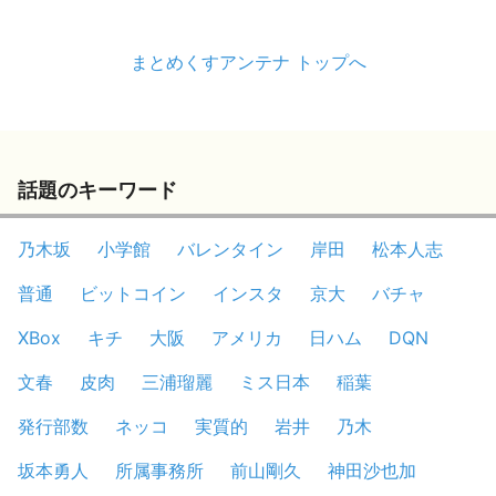
まとめくすアンテナ トップへ
話題のキーワード
乃木坂
小学館
バレンタイン
岸田
松本人志
普通
ビットコイン
インスタ
京大
バチャ
XBox
キチ
大阪
アメリカ
日ハム
DQN
文春
皮肉
三浦瑠麗
ミス日本
稲葉
発行部数
ネッコ
実質的
岩井
乃木
坂本勇人
所属事務所
前山剛久
神田沙也加