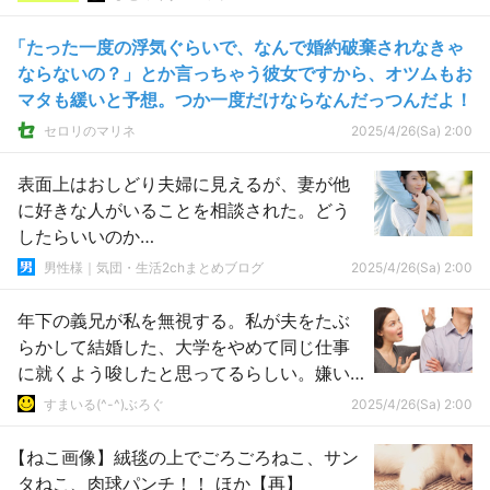
「たった一度の浮気ぐらいで、なんで婚約破棄されなきゃ
ならないの？」とか言っちゃう彼女ですから、オツムもお
マタも緩いと予想。つか一度だけならなんだっつんだよ！
セロリのマリネ
2025/4/26(Sa) 2:00
表面上はおしどり夫婦に見えるが、妻が他
に好きな人がいることを相談された。どう
したらいいのか…
男性様｜気団・生活2chまとめブログ
2025/4/26(Sa) 2:00
年下の義兄が私を無視する。私が夫をたぶ
らかして結婚した、大学をやめて同じ仕事
に就くよう唆したと思ってるらしい。嫌い
でもいいからせめて大人の対応をして欲し
すまいる(^-^)ぶろぐ
2025/4/26(Sa) 2:00
い
【ねこ画像】絨毯の上でごろごろねこ、サン
タねこ、肉球パンチ！！ ほか【再】