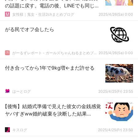
の話題に戻す。電話の後、LINEでも同じよ
うなことを…
女性様｜鬼女・生活2chまとめブログ
2025/4/26(Sa) 0:00
がる民でオフ会したら
がーるずレポート - ガールズちゃんねるまとめブログ
2025/4/26(Sa) 0:00
付き合ってから1年で9kg増←まだ許せる
はーとログ
2025/4/25(Fr) 23:55
【後悔】結婚式準備で見えた彼女の金銭感覚
ヤバすぎww婚約破棄を決断した結果…
キスログ
2025/4/25(Fr) 23:50