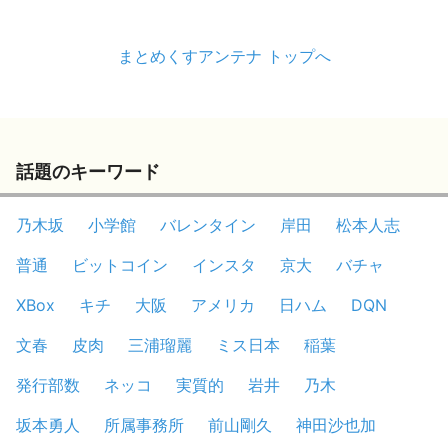
まとめくすアンテナ トップへ
話題のキーワード
乃木坂
小学館
バレンタイン
岸田
松本人志
普通
ビットコイン
インスタ
京大
バチャ
XBox
キチ
大阪
アメリカ
日ハム
DQN
文春
皮肉
三浦瑠麗
ミス日本
稲葉
発行部数
ネッコ
実質的
岩井
乃木
坂本勇人
所属事務所
前山剛久
神田沙也加