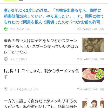
妻が3年ぶり2度目の浮気。「再構築出来るなら、間男に
損害賠償請求していい。やり直したい。」と。間男に捨て
られたので間男を恨んで裏切ったのか？つかお前の許可な
んかいるか！ｗ
セロリのマリネ
2025/4/26(Sa) 0:00
最近の若い人は親子丼をサジとかスプーン
で食べるらしい スプーン使っていいのはカ
レーだけだろ
ほんわかMkⅡ
2025/4/26(Sa) 0:00
【お得！】ワイちゃん、朝からラーメンを食
す
明日は何を食べようか
2025/4/26(Sa) 0:00
一方的に話して自分だけがスッキリする友
人がいる。私が何か話しても、結局は自分