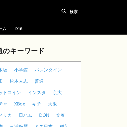
ーム
R18
題のキーワード
木坂
小学館
バレンタイン
田
松本人志
普通
ットコイン
インスタ
京大
チャ
XBox
キチ
大阪
メリカ
日ハム
DQN
文春
肉
三浦瑠麗
ミス日本
稲葉