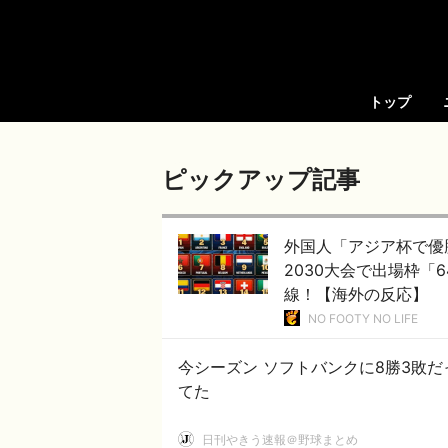
トップ
ピックアップ記事
外国人「アジア杯で優
2030大会で出場枠「
線！【海外の反応】
NO FOOTY NO LIFE
今シーズン ソフトバンクに8勝3敗だ
てた
日刊やきう速報＠野球まとめ