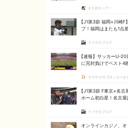
まとめロッテ！
【J1第3節 福岡×川
プ！福岡はまたも1点
ドメサカブログ
【速報】サッカーU-2
に完封負けでベスト4
サカサカ10【サッカーま
【J1第3節 F東京×
ホーム初白星！名古屋
ドメサカブログ
オンラインカジノ、オ