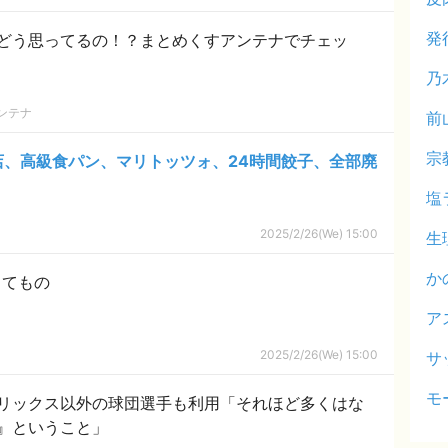
発
どう思ってるの！？まとめくすアンテナでチェッ
乃
ンテナ
前
宗
店、高級食パン、マリトッツォ、24時間餃子、全部廃
塩
2025/2/26(We) 15:00
生
か
ってもの
ア
2025/2/26(We) 15:00
サ
モ
リックス以外の球団選手も利用「それほど多くはな
』ということ」