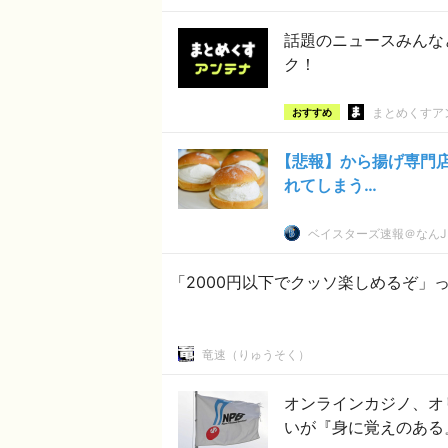
話題のニュースみんな
ク！
まとめくすア
おすすめ
【悲報】から揚げ専門
れてしまう…
ベイスターズ速報＠なんJ
「2000円以下でクッソ楽しめるぞ」
竜速（りゅうそく）
オンラインカジノ、オ
いが『身に覚えのある