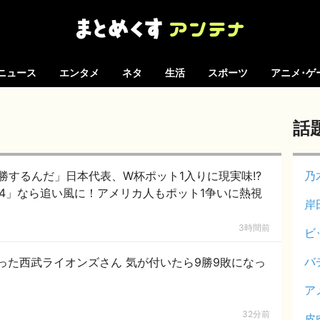
ニュース
エンタメ
ネタ
生活
スポーツ
アニメ･ゲ
話
勝するんだ」日本代表、W杯ポット1入りに現実味!?
乃
64」なら追い風に！アメリカ人もポット1争いに熱視
岸
3時間前
ビ
バ
った西武ライオンズさん 気が付いたら9勝9敗になっ
ア
32分前
皮