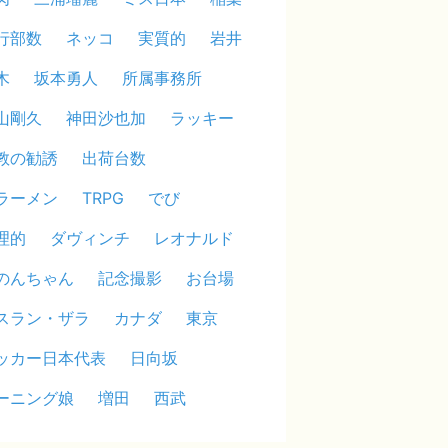
行部数
ネッコ
実質的
岩井
木
坂本勇人
所属事務所
山剛久
神田沙也加
ラッキー
教の勧誘
出荷台数
ラーメン
TRPG
でび
理的
ダヴィンチ
レオナルド
のんちゃん
記念撮影
お台場
スラン・ザラ
カナダ
東京
ッカー日本代表
日向坂
ーニング娘
増田
西武