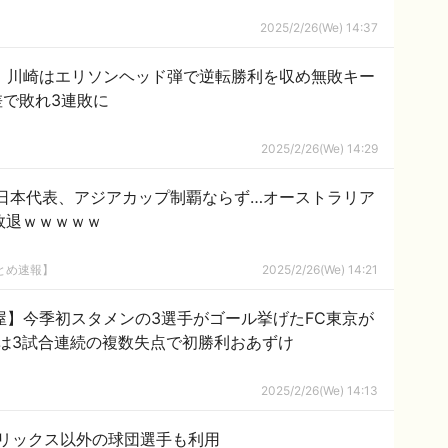
2025/2/26(We) 14:37
崎F】川崎はエリソンヘッド弾で逆転勝利を収め無敗キー
差で敗れ3連敗に
2025/2/26(We) 14:29
0日本代表、アジアカップ制覇ならず…オーストラリア
敗退ｗｗｗｗｗ
とめ速報】
2025/2/26(We) 14:21
名古屋】今季初スタメンの3選手がゴール挙げたFC東京が
は3試合連続の複数失点で初勝利おあずけ
2025/2/26(We) 14:13
リックス以外の球団選手も利用