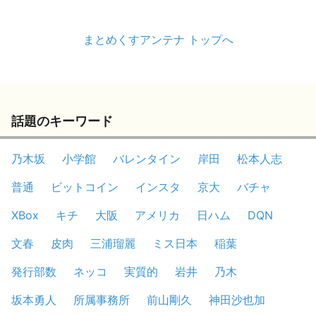
まとめくすアンテナ トップへ
話題のキーワード
乃木坂
小学館
バレンタイン
岸田
松本人志
普通
ビットコイン
インスタ
京大
バチャ
XBox
キチ
大阪
アメリカ
日ハム
DQN
文春
皮肉
三浦瑠麗
ミス日本
稲葉
発行部数
ネッコ
実質的
岩井
乃木
坂本勇人
所属事務所
前山剛久
神田沙也加