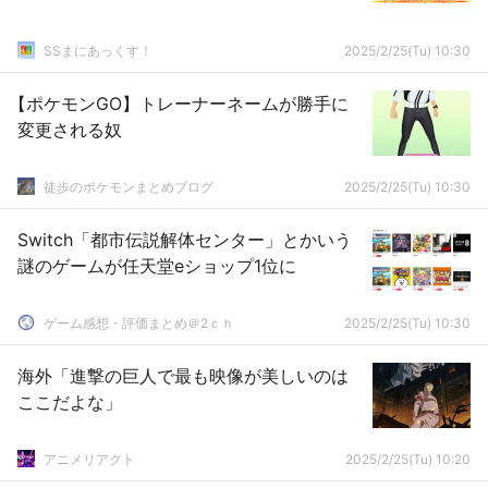
SSまにあっくす！
2025/2/25(Tu) 10:30
【ポケモンGO】トレーナーネームが勝手に
変更される奴
徒歩のポケモンまとめブログ
2025/2/25(Tu) 10:30
Switch「都市伝説解体センター」とかいう
謎のゲームが任天堂eショップ1位に
ゲーム感想・評価まとめ＠2ｃｈ
2025/2/25(Tu) 10:30
海外「進撃の巨人で最も映像が美しいのは
ここだよな」
アニメリアクト
2025/2/25(Tu) 10:20