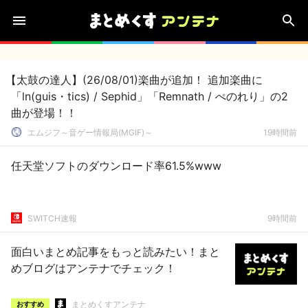
【太鼓の達人】(26/08/01)楽曲が追加！ 追加楽曲に
「ln(guis・tics) / Sephid」「Remnath / ぺのれり」の2
曲が登場！！
エムジフ～音ゲー情報局(MGIF)～
19時間前
任天堂ソフトのダウンロード率61.5%www
SWITCH速報
9時間前
面白いまとめ記事をもっと読みたい！まと
めブログはアンテナでチェック！
まとめくすアンテナ
おすすめ