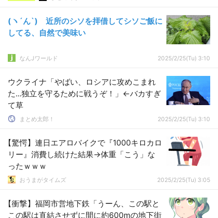
(ヽ´ん`) 近所のシソを拝借してシソご飯に
してる、自然で美味い
なんJワールド
2025/2/25(Tu) 3:10
ウクライナ「やばい、ロシアに攻めこまれ
た...独立を守るために戦うぞ！」←バカすぎ
て草
まとめ太郎！
2025/2/25(Tu) 3:10
【驚愕】連日エアロバイクで『1000キロカロ
リー』消費し続けた結果→体重「こう」な
ったｗｗｗ
おうまがタイムズ
2025/2/25(Tu) 3:05
【衝撃】福岡市営地下鉄「うーん、この駅と
この駅は直結させずに間に約600mの地下街