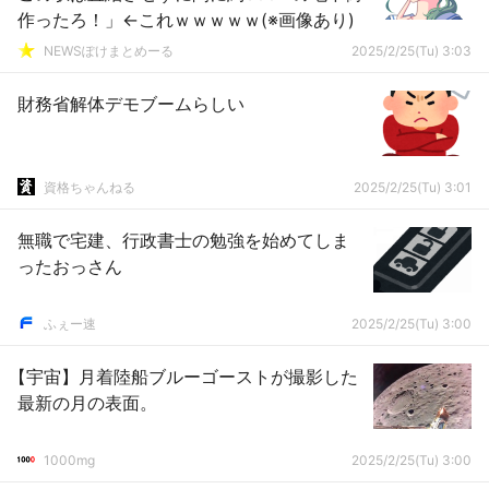
作ったろ！」←これｗｗｗｗｗ(※画像あり)
NEWSぽけまとめーる
2025/2/25(Tu) 3:03
財務省解体デモブームらしい
資格ちゃんねる
2025/2/25(Tu) 3:01
無職で宅建、行政書士の勉強を始めてしま
ったおっさん
ふぇー速
2025/2/25(Tu) 3:00
【宇宙】月着陸船ブルーゴーストが撮影した
最新の月の表面。
1000mg
2025/2/25(Tu) 3:00