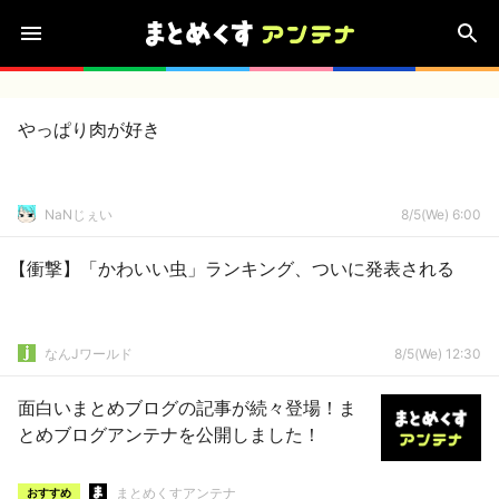
やっぱり肉が好き
NaNじぇい
8/5(We) 6:00
【衝撃】「かわいい虫」ランキング、ついに発表される
なんJワールド
8/5(We) 12:30
面白いまとめブログの記事が続々登場！ま
とめブログアンテナを公開しました！
まとめくすアンテナ
おすすめ