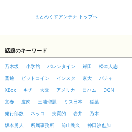
まとめくすアンテナ トップへ
話題のキーワード
乃木坂
小学館
バレンタイン
岸田
松本人志
普通
ビットコイン
インスタ
京大
バチャ
XBox
キチ
大阪
アメリカ
日ハム
DQN
文春
皮肉
三浦瑠麗
ミス日本
稲葉
発行部数
ネッコ
実質的
岩井
乃木
坂本勇人
所属事務所
前山剛久
神田沙也加