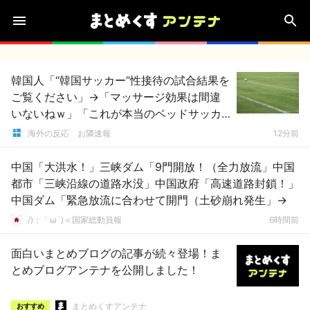
韓国人「“韓国サッカー”性接待の試合結果を
ご覧ください」→「マッサージ効果は間違
いないねｗ」「これが本当のベッドサッカ
ーだ」
海外の反応 お隣速報
12分前
中国「大洪水！」三峡ダム「9門開放！（全力放流」中国
都市「三峡沿線の道路水没」中国政府「高速道路封鎖！」
中国ダム「緊急放流に合わせて開門（土砂崩れ発生」→
/)；｀ω´)＜国家総動員報
6時間前
面白いまとめブログの記事が続々登場！ま
とめブログアンテナを公開しました！
まとめくすアンテナ
おすすめ