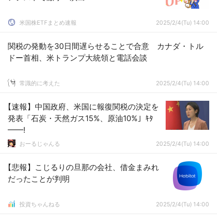
米国株ETFまとめ速報
2025/2/4(Tu) 14:00
関税の発動を30日間遅らせることで合意 カナダ・トル
ドー首相、米トランプ大統領と電話会談
常識的に考えた
2025/2/4(Tu) 14:00
【速報】中国政府、米国に報復関税の決定を
発表「石炭・天然ガス15%、原油10%」ｷﾀ
━━!
おーるじゃんる
2025/2/4(Tu) 14:00
【悲報】こじるりの旦那の会社、借金まみれ
だったことが判明
投資ちゃんねる
2025/2/4(Tu) 14:00