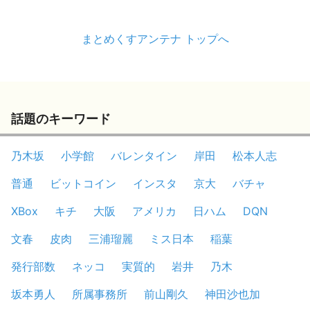
まとめくすアンテナ トップへ
話題のキーワード
乃木坂
小学館
バレンタイン
岸田
松本人志
普通
ビットコイン
インスタ
京大
バチャ
XBox
キチ
大阪
アメリカ
日ハム
DQN
文春
皮肉
三浦瑠麗
ミス日本
稲葉
発行部数
ネッコ
実質的
岩井
乃木
坂本勇人
所属事務所
前山剛久
神田沙也加