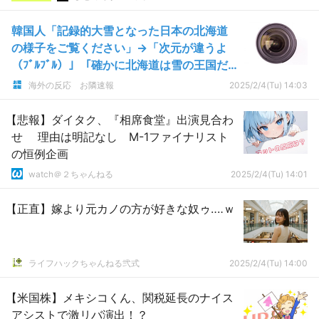
韓国人「記録的大雪となった日本の北海道
の様子をご覧ください」→「次元が違うよ
（ﾌﾞﾙﾌﾞﾙ）」「確かに北海道は雪の王国だ
ね・・・」「昔はどうやって暮らしていた
海外の反応 お隣速報
2025/2/4(Tu) 14:03
んだろうか」
【悲報】ダイタク、『相席食堂』出演見合わ
せ 理由は明記なし M-1ファイナリスト
の恒例企画
watch＠２ちゃんねる
2025/2/4(Tu) 14:01
【正直】嫁より元カノの方が好きな奴ゥ‥‥ｗ
ライフハックちゃんねる弐式
2025/2/4(Tu) 14:00
【米国株】メキシコくん、関税延長のナイス
アシストで激リバ演出！？