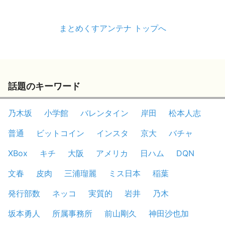
まとめくすアンテナ トップへ
話題のキーワード
乃木坂
小学館
バレンタイン
岸田
松本人志
普通
ビットコイン
インスタ
京大
バチャ
XBox
キチ
大阪
アメリカ
日ハム
DQN
文春
皮肉
三浦瑠麗
ミス日本
稲葉
発行部数
ネッコ
実質的
岩井
乃木
坂本勇人
所属事務所
前山剛久
神田沙也加