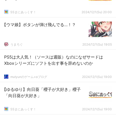
SSまにあっくす！
2024/12/1(Su) 20:00
【ウマ娘】ボタンが弾け飛んでる…！？
うまろぐ
2024/12/1(Su) 19:05
PS5は大人気！（ソースは週販）なのになぜサードは
Xboxシリーズにソフトを出す事を辞めないのか
mutyunのゲーム+αブログ
2024/12/1(Su) 19:00
【ゆるゆり】向日葵「櫻子が大好き」櫻子
「向日葵が大好き」
SSまにあっくす！
2024/12/1(Su) 19:00