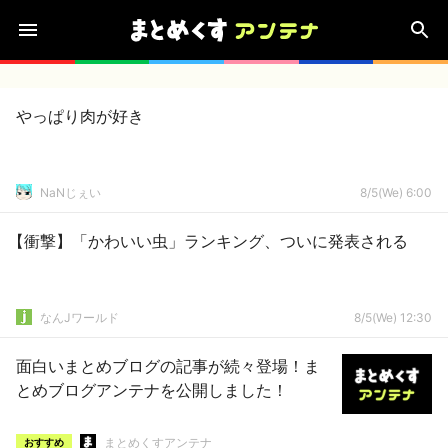
やっぱり肉が好き
NaNじぇい
8/5(We) 6:00
【衝撃】「かわいい虫」ランキング、ついに発表される
なんJワールド
8/5(We) 12:30
面白いまとめブログの記事が続々登場！ま
とめブログアンテナを公開しました！
まとめくすアンテナ
おすすめ