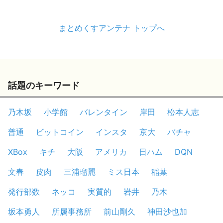
まとめくすアンテナ トップへ
話題のキーワード
乃木坂
小学館
バレンタイン
岸田
松本人志
普通
ビットコイン
インスタ
京大
バチャ
XBox
キチ
大阪
アメリカ
日ハム
DQN
文春
皮肉
三浦瑠麗
ミス日本
稲葉
発行部数
ネッコ
実質的
岩井
乃木
坂本勇人
所属事務所
前山剛久
神田沙也加