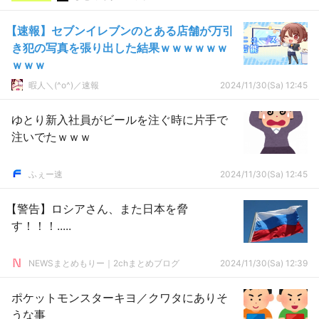
【速報】セブンイレブンのとある店舗が万引
き犯の写真を張り出した結果ｗｗｗｗｗｗ
ｗｗｗ
暇人＼(^o^)／速報
2024/11/30(Sa) 12:45
ゆとり新入社員がビールを注ぐ時に片手で
注いでたｗｗｗ
ふぇー速
2024/11/30(Sa) 12:45
【警告】ロシアさん、また日本を脅
す！！！.....
NEWSまとめもりー｜2chまとめブログ
2024/11/30(Sa) 12:39
ポケットモンスターキヨ／クワタにありそ
うな事