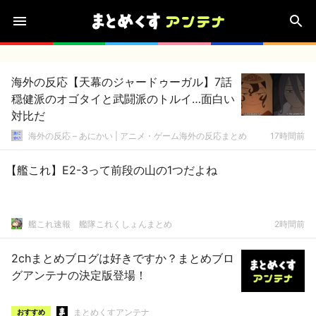
海外の反応【天幕のジャードゥーガル】7話
穏健派のオゴタイと武闘派のトルイ…面白い
対比だ
海外の反応 – あにかい | アニメ・ゲーム海外の反応まとめ
17時間前
【艦これ】E2-3って前段の山の1つだよね
艦これ速報 艦隊これくしょんまとめ
2時間前
2chまとめブログは好きですか？まとめブロ
グアンテナの決定版登場！
まとめくすアンテナ
おすすめ