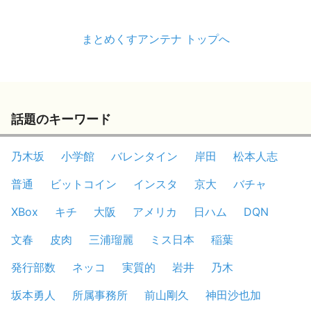
まとめくすアンテナ トップへ
話題のキーワード
乃木坂
小学館
バレンタイン
岸田
松本人志
普通
ビットコイン
インスタ
京大
バチャ
XBox
キチ
大阪
アメリカ
日ハム
DQN
文春
皮肉
三浦瑠麗
ミス日本
稲葉
発行部数
ネッコ
実質的
岩井
乃木
坂本勇人
所属事務所
前山剛久
神田沙也加