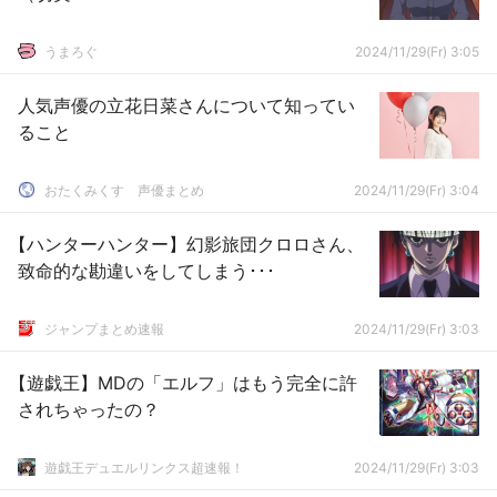
うまろぐ
2024/11/29(Fr) 3:05
人気声優の立花日菜さんについて知ってい
ること
おたくみくす 声優まとめ
2024/11/29(Fr) 3:04
【ハンターハンター】幻影旅団クロロさん、
致命的な勘違いをしてしまう･･･
ジャンプまとめ速報
2024/11/29(Fr) 3:03
【遊戯王】MDの「エルフ」はもう完全に許
されちゃったの？
遊戯王デュエルリンクス超速報！
2024/11/29(Fr) 3:03