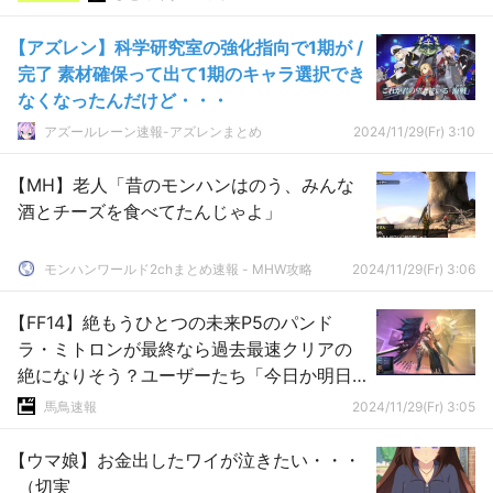
【アズレン】科学研究室の強化指向で1期が /
完了 素材確保って出て1期のキャラ選択でき
なくなったんだけど・・・
アズールレーン速報-アズレンまとめ
2024/11/29(Fr) 3:10
【MH】老人「昔のモンハンはのう、みんな
酒とチーズを食べてたんじゃよ」
モンハンワールド2chまとめ速報 - MHW攻略
2024/11/29(Fr) 3:06
【FF14】絶もうひとつの未来P5のパンド
ラ・ミトロンが最終なら過去最速クリアの
絶になりそう？ユーザーたち「今日か明日
中にクリアチームが出そう」
馬鳥速報
2024/11/29(Fr) 3:05
【ウマ娘】お金出したワイが泣きたい・・・
（切実