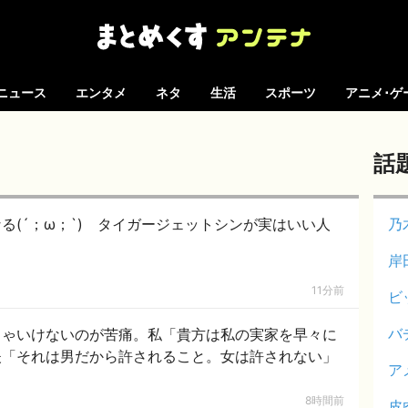
ニュース
エンタメ
ネタ
生活
スポーツ
アニメ･ゲ
話
る(´；ω；`) タイガージェットシンが実はいい人
乃
岸
11分前
ビ
バ
きゃいけないのが苦痛。私「貴方は私の実家を早々に
夫「それは男だから許されること。女は許されない」
ア
8時間前
皮