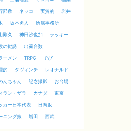
行部数
ネッコ
実質的
岩井
木
坂本勇人
所属事務所
山剛久
神田沙也加
ラッキー
教の勧誘
出荷台数
ラーメン
TRPG
でび
理的
ダヴィンチ
レオナルド
のんちゃん
記念撮影
お台場
スラン・ザラ
カナダ
東京
ッカー日本代表
日向坂
ーニング娘
増田
西武