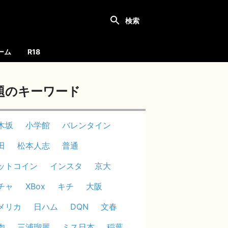
ーム
R18
題のキーワード
木坂
小学館
バレンタイン
田
松本人志
普通
ットコイン
インスタ
京大
チャ
XBox
キチ
大阪
メリカ
日ハム
DQN
文春
肉
三浦瑠麗
ミス日本
稲葉