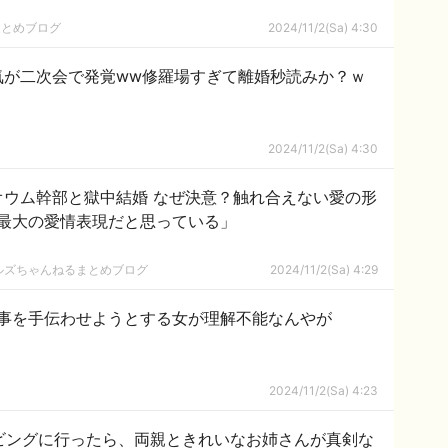
まとめブログ
2024/11/2(Sa) 4:30
気が二次会で発覚ww修羅場すぎて離婚秒読みか？ｗ
2024/11/2(Sa) 4:30
オウム幹部と獄中結婚 なぜ決意？触れ合えない愛の形
最大の愛情表現だと思っている」
ールズちゃんねるまとめブログ
2024/11/2(Sa) 4:29
事を手伝わせようとする女が理解不能なんやが
2024/11/2(Sa) 4:23
ビングに行ったら、両親ときれいなお姉さんが真剣な