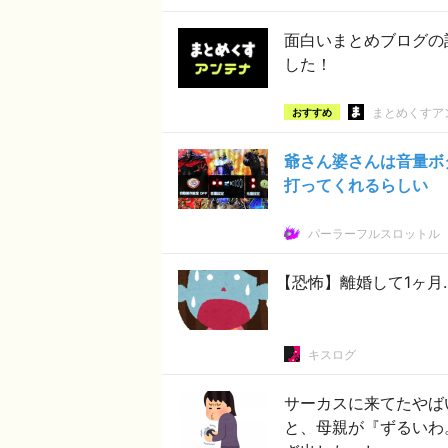
面白いまとめブログの
した！
まとめくすア
おすすめ
爺さん婆さんは音量ボ
打ってくれるらしい
パーラーフルスロットル
【恐怖】離婚して1ヶ月
キスログ
サーカスに来てたやば
と、母親が『ずるいわ