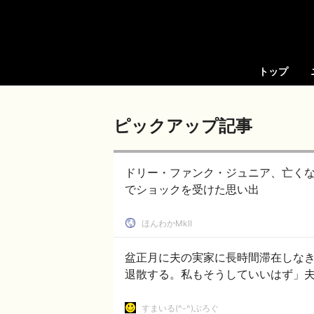
トップ
ピックアップ記事
ドリー・ファンク・ジュニア、亡くな
でショックを受けた思い出
ほんわかMkⅡ
盆正月に夫の実家に長時間滞在しな
退散する。私もそうしていいはず」
すまいる(^-^)ぶろぐ