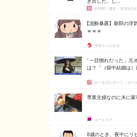
ぎ出した。し…
女性様｜鬼女・生活2ch
【泥酔暴露】新郎の浮
ｗｗｗ
浮気ちゃんねる
「一目惚れだった」元
は？「（獄中結婚は）
がーるずレポート - ガ
専業主婦なのに夫に家
はーとログ
8歳のとき、夜中にリ