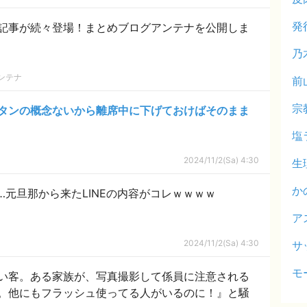
発
記事が続々登場！まとめブログアンテナを公開しま
乃
ンテナ
前
宗
タンの概念ないから離席中に下げておけばそのまま
塩
2024/11/2(Sa) 4:30
生
か
…元旦那から来たLINEの内容がコレｗｗｗｗ
ア
2024/11/2(Sa) 4:30
サ
モ
い客。ある家族が、写真撮影して係員に注意される
。他にもフラッシュ使ってる人がいるのに！』と騒