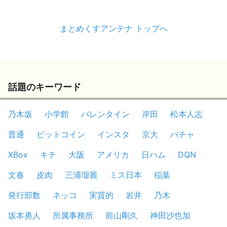
まとめくすアンテナ トップへ
話題のキーワード
乃木坂
小学館
バレンタイン
岸田
松本人志
普通
ビットコイン
インスタ
京大
バチャ
XBox
キチ
大阪
アメリカ
日ハム
DQN
文春
皮肉
三浦瑠麗
ミス日本
稲葉
発行部数
ネッコ
実質的
岩井
乃木
坂本勇人
所属事務所
前山剛久
神田沙也加