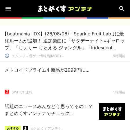
【beatmania IIDX】(26/08/06)「Sparkle Fruit Lab.｣に最
終ルームが追加！ 追加楽曲に「サタデーナイト⭐︎ギャロッ
プ」「じぇりー じゅえる ジャングル」「Iridescent
Memories」が登場！！
エムジフ～音ゲー情報局(MGIF)～
5時間前
メトロイドプライム4 新品が2999円に…
SWITCH速報
1時間前
話題のニュースみんなどう思ってるの！？
まとめくすアンテナでチェック！
まとめくすアンテナ
おすすめ