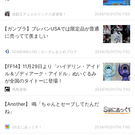
遊戯王デュエルリンクス超速報！
2024/10/31(Th) 7:03
【ガンプラ】プレバンUSAでは限定品が普通
に売ってて羨ましい
GUNDAM.LOG｜ガンダムまとめブログ
2024/10/31(Th) 7:02
【FF14】11月29日より「ハイデリン・アイド
ル＆ゾディアーク・アイドル」ぬいぐるみ
が全国のタイトーに登場！
馬鳥速報
2024/10/31(Th) 7:02
【Another】 鳴「ちゃんとセーブしてたんだ
ね」
SSまにあっくす！
2024/10/31(Th) 7:00