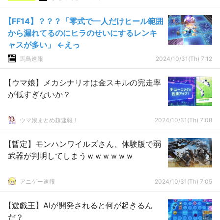
【FF14】？？？「零式で一人だけヒール範囲
から漏れてるのにヒラのせいにするレンキ
ャスが多い」 ←えっ
馬鳥速報
2024/10/31(Th) 7:12
【ウマ娘】メカシナリオは金スキルの完走率
が低すぎないか？
ウマ娘まとめ超速報！
2024/10/31(Th) 7:08
【暫定】モンハンワイルズさん、体験版で弱
武器が判明してしまうｗｗｗｗｗｗ
アニゲー速報
2024/10/31(Th) 7:05
【遊戯王】AIが開発されると何が起きるん
だ？