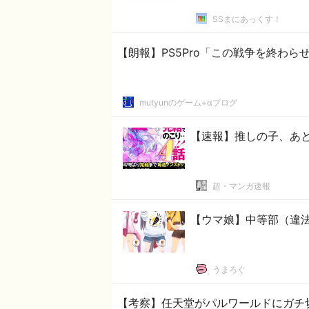
SSまにあっくす！
【朗報】PS5Pro「この戦争を終わら
mutyunのゲーム+αブログ
【速報】推しの子、あと
超・マンガ速報
【ウマ娘】中等部（違
うまろぐ
【考察】任天堂がパルワールドにガチ