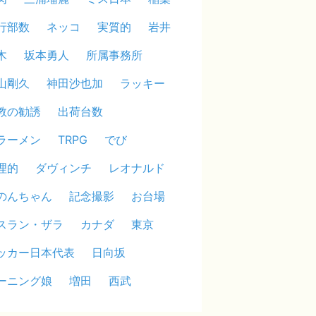
行部数
ネッコ
実質的
岩井
木
坂本勇人
所属事務所
山剛久
神田沙也加
ラッキー
教の勧誘
出荷台数
ラーメン
TRPG
でび
理的
ダヴィンチ
レオナルド
のんちゃん
記念撮影
お台場
スラン・ザラ
カナダ
東京
ッカー日本代表
日向坂
ーニング娘
増田
西武