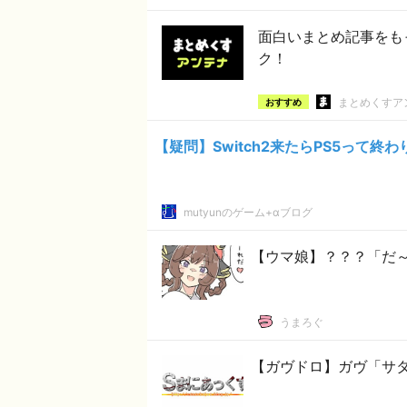
面白いまとめ記事をも
ク！
まとめくすア
おすすめ
【疑問】Switch2来たらPS5って終
mutyunのゲーム+αブログ
【ウマ娘】？？？「だ～れ
うまろぐ
【ガヴドロ】ガヴ「サ