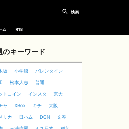
ーム
R18
題のキーワード
木坂
小学館
バレンタイン
田
松本人志
普通
ットコイン
インスタ
京大
チャ
XBox
キチ
大阪
メリカ
日ハム
DQN
文春
肉
三浦瑠麗
ミス日本
稲葉