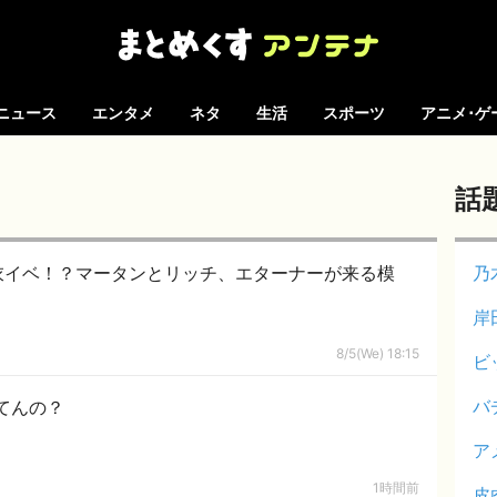
ニュース
エンタメ
ネタ
生活
スポーツ
アニメ･ゲ
話
衣イベ！？マータンとリッチ、エターナーが来る模
乃
岸
8/5(We) 18:15
ビ
バ
てんの？
ア
1時間前
皮