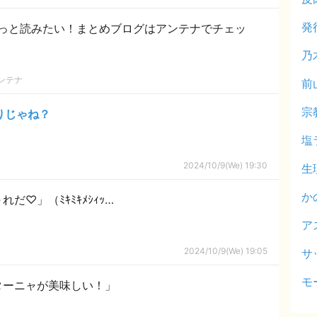
発
っと読みたい！まとめブログはアンテナでチェッ
乃
ンテナ
前
宗
わりじゃね？
塩
2024/10/9(We) 19:30
生
か
だ♡」（ﾐｷﾐｷﾒｼｨｯ…
ア
2024/10/9(We) 19:05
サ
モ
ターニャが美味しい！」