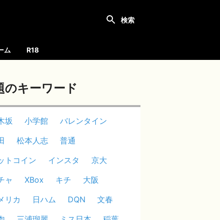
ーム
R18
題のキーワード
木坂
小学館
バレンタイン
田
松本人志
普通
ットコイン
インスタ
京大
チャ
XBox
キチ
大阪
メリカ
日ハム
DQN
文春
肉
三浦瑠麗
ミス日本
稲葉