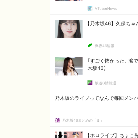
VTuberNews
【乃木坂46】久保ちゃ
欅坂46速報
｢すごく怖かった｣ 
木坂46】
坂道G情報通
乃木坂のライブってなんで毎回メン
乃木坂46まとめの「ま」
【ホロライブ】ちょこ