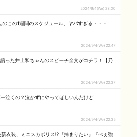
2024/9/4(We) 23:00
んのこの1週間のスケジュール、ヤバすぎる・・・
2024/9/4(We) 22:47
涙で語った井上和ちゃんのスピーチ全文がコチラ！【乃
2024/9/4(We) 22:37
バー泣くの？泣かずにやってほしいんだけど
2024/9/4(We) 22:35
先新衣装、ミニスカポリス⁉『捕まりたい』『ぺぇ強