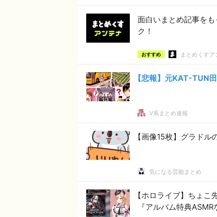
面白いまとめ記事をも
ク！
まとめくすア
おすすめ
【悲報】元KAT-TU
V系まとめ速報
【画像15枚】グラドル
気になる芸能まとめ
【ホロライブ】ちょこ先
『アルバム特典ASM