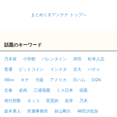
まとめくすアンテナ トップへ
話題のキーワード
乃木坂
小学館
バレンタイン
岸田
松本人志
普通
ビットコイン
インスタ
京大
バチャ
XBox
キチ
大阪
アメリカ
日ハム
DQN
文春
皮肉
三浦瑠麗
ミス日本
稲葉
発行部数
ネッコ
実質的
岩井
乃木
坂本勇人
所属事務所
前山剛久
神田沙也加