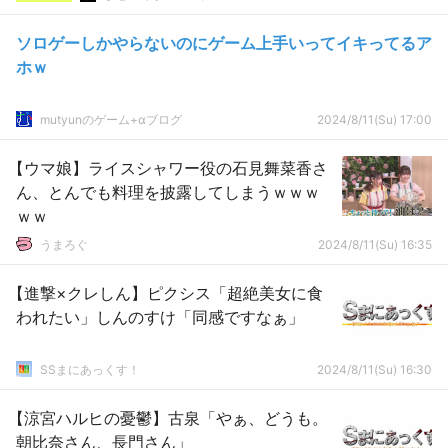
ソロゲーしかやらないのにゲーム上手いってイキってるア
ホｗ
mutyunのゲーム+αブログ
2024/8/11(Su) 17:00
【ウマ娘】ライスシャワー役の石見舞菜香さ
ん、とんでも料理を披露してしまうｗｗｗ
ｗｗ
うまろぐ
2024/8/11(Su) 16:35
【進撃×クレしん】ピクシス「超絶美女に食
われたい」しんのすけ「同感ですなぁ」
SSまにあっくす！
2024/8/11(Su) 16:30
【涼宮ハルヒの憂鬱】古泉「やぁ、どうも。
朝比奈さん、長門さん」