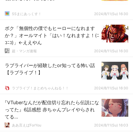
SSまにあっくす！
2024/8/11(Su) 16:30
ボク「無個性の僕でもヒーローになれます
か？」オールマイト「はい！なれますよ！(ﾆ
ｺﾆｺ)」←ええやん
超・マンガ速報
2024/8/11(Su) 16:30
ラブライバーが経験したor知ってる怖い話
【ラブライブ！】
ラブライブ！まとめちゃんねる！！
2024/8/11(Su) 16:30
『VTuberなんだが配信切り忘れたら伝説にな
ってた』6話感想 赤ちゃんプレイやらされ
てる…
ああ言えばForYou
2024/8/11(Su) 16:03