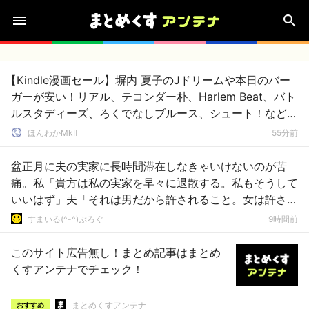
【Kindle漫画セール】塀内 夏子のJドリームや本日のバー
ガーが安い！リアル、テコンダー朴、Harlem Beat、バト
ルスタディーズ、ろくでなしブルース、シュート！なども
ポイント還元！
ほんわかMkⅡ
55分前
盆正月に夫の実家に長時間滞在しなきゃいけないのが苦
痛。私「貴方は私の実家を早々に退散する。私もそうして
いいはず」夫「それは男だから許されること。女は許され
ない」
すまいる(^-^)ぶろぐ
9時間前
このサイト広告無し！まとめ記事はまとめ
くすアンテナでチェック！
まとめくすアンテナ
おすすめ