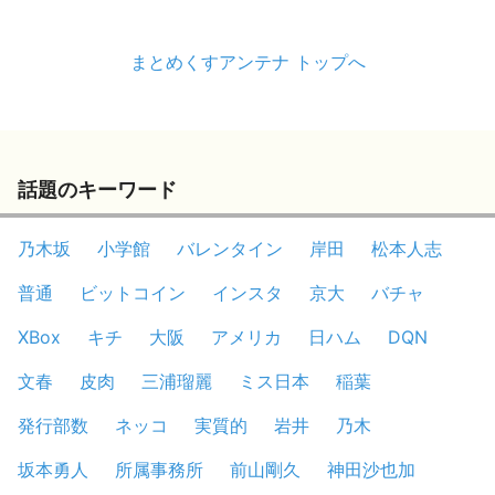
まとめくすアンテナ トップへ
話題のキーワード
乃木坂
小学館
バレンタイン
岸田
松本人志
普通
ビットコイン
インスタ
京大
バチャ
XBox
キチ
大阪
アメリカ
日ハム
DQN
文春
皮肉
三浦瑠麗
ミス日本
稲葉
発行部数
ネッコ
実質的
岩井
乃木
坂本勇人
所属事務所
前山剛久
神田沙也加