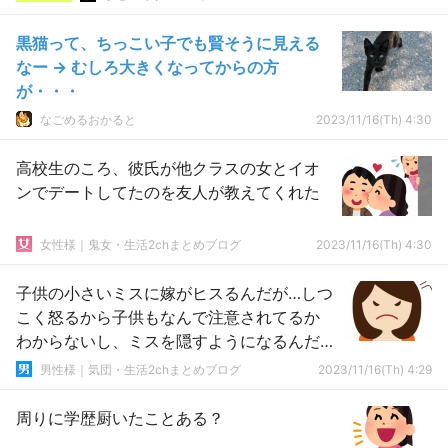
黒猫って、ちっこい子でも賢そうに見える
なー → むしろ大きくなってからの方
が・・・
なごめるおかると
2023/11/16(Th) 4:30
高校生のころ、彼氏が他クラスの女とイオ
ンでデートしてたのを友人が教えてくれた
女性様｜鬼女・生活2chまとめブログ
2023/11/16(Th) 4:30
子供の小さいミスに嫁がヒスるんだが…しつ
こく怒るから子供もなんで注意されてるか
わからないし、ミスを隠すようになるんだ
よな
男性様｜気団・生活2chまとめブログ
2023/11/16(Th) 4:29
周りに学歴厨いたことある？