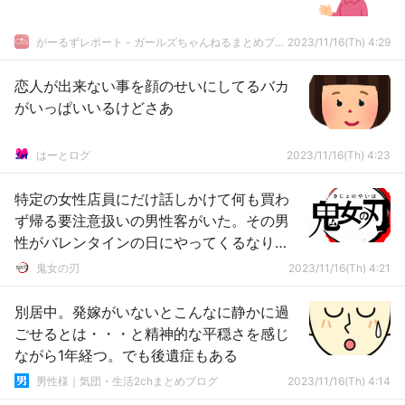
がーるずレポート - ガールズちゃんねるまとめブログ
2023/11/16(Th) 4:29
恋人が出来ない事を顔のせいにしてるバカ
がいっぱいいるけどさあ
はーとログ
2023/11/16(Th) 4:23
特定の女性店員にだけ話しかけて何も買わ
ず帰る要注意扱いの男性客がいた。その男
性がバレンタインの日にやってくるなり…
鬼女の刃
2023/11/16(Th) 4:21
別居中。発嫁がいないとこんなに静かに過
ごせるとは・・・と精神的な平穏さを感じ
ながら1年経つ。でも後遺症もある
男性様｜気団・生活2chまとめブログ
2023/11/16(Th) 4:14