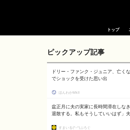
トップ
ピックアップ記事
ドリー・ファンク・ジュニア、亡くな
でショックを受けた思い出
ほんわかMkⅡ
盆正月に夫の実家に長時間滞在しな
退散する。私もそうしていいはず」
すまいる(^-^)ぶろぐ