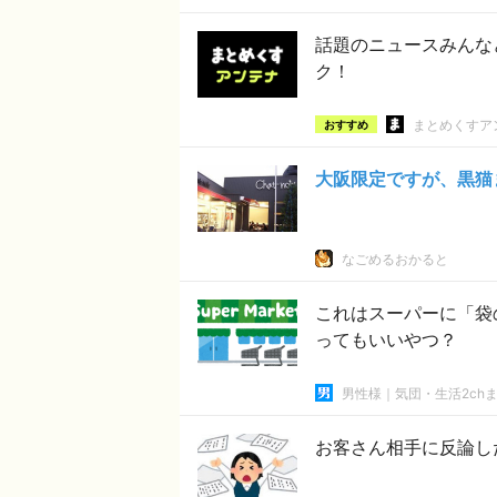
話題のニュースみんな
ク！
まとめくすア
おすすめ
大阪限定ですが、黒猫
なごめるおかると
これはスーパーに「袋
ってもいいやつ？
男性様｜気団・生活2ch
お客さん相手に反論し