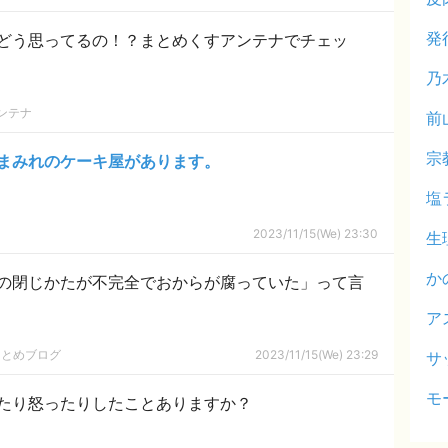
発
どう思ってるの！？まとめくすアンテナでチェッ
乃
ンテナ
前
宗
まみれのケーキ屋があります。
塩
2023/11/15(We) 23:30
生
か
の閉じかたが不完全でおからが腐っていた」って言
ア
まとめブログ
2023/11/15(We) 23:29
サ
モ
たり怒ったりしたことありますか？