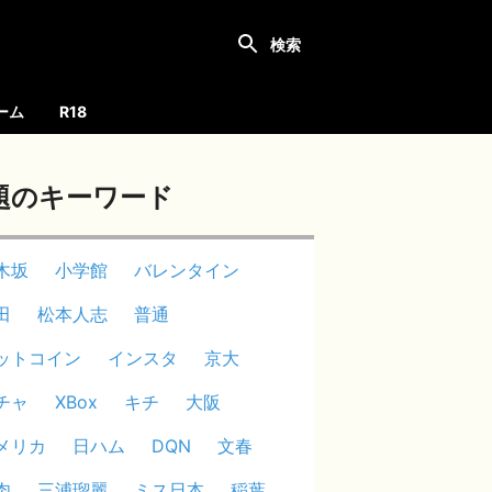
ーム
R18
題のキーワード
木坂
小学館
バレンタイン
田
松本人志
普通
ットコイン
インスタ
京大
チャ
XBox
キチ
大阪
メリカ
日ハム
DQN
文春
肉
三浦瑠麗
ミス日本
稲葉