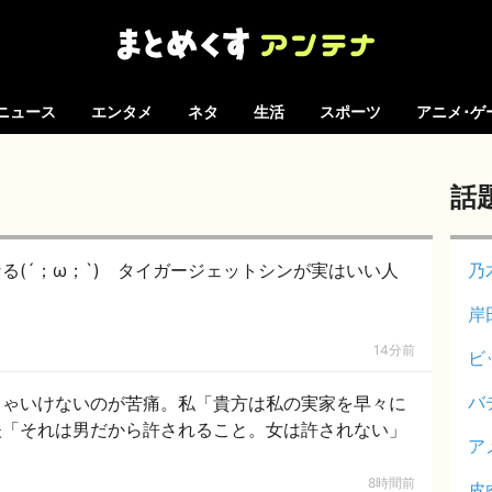
ニュース
エンタメ
ネタ
生活
スポーツ
アニメ･ゲ
話
る(´；ω；`) タイガージェットシンが実はいい人
乃
岸
14分前
ビ
バ
きゃいけないのが苦痛。私「貴方は私の実家を早々に
夫「それは男だから許されること。女は許されない」
ア
8時間前
皮