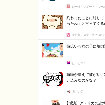
がーるずレポート - ガ
終わったことに対して
ったね」と言ってくる
女性様｜鬼女・生活2ch
彼氏いる女の子に焼肉
はーとログ
喧嘩が増えて彼が私に
い込みなのかな？
鬼女の刃
【感涙】アメリカの忠