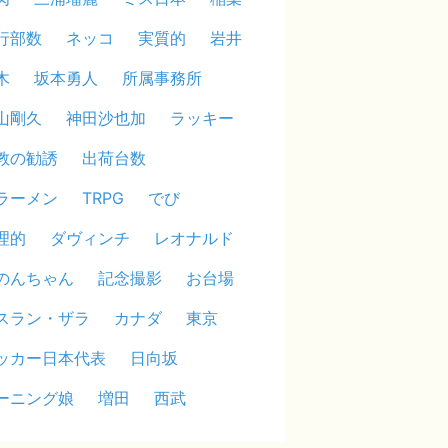
行部数
ネッコ
実質的
岩井
木
坂本勇人
所属事務所
山剛久
神田沙也加
ラッキー
教の勧誘
出荷台数
ラーメン
TRPG
でび
理的
ダヴィンチ
レオナルド
のんちゃん
記念撮影
お台場
スラン・ザラ
カナダ
東京
ッカー日本代表
日向坂
ーニング娘
増田
西武