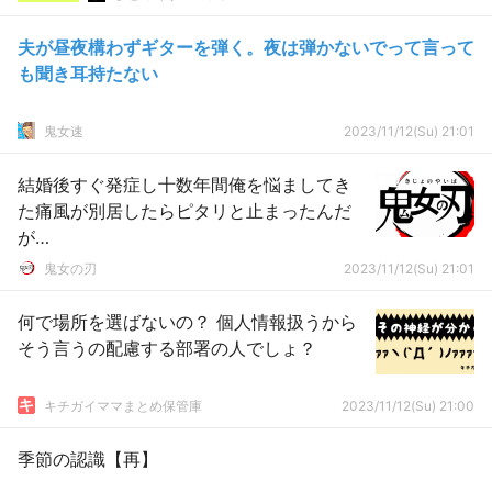
夫が昼夜構わずギターを弾く。夜は弾かないでって言って
も聞き耳持たない
鬼女速
2023/11/12(Su) 21:01
結婚後すぐ発症し十数年間俺を悩ましてき
た痛風が別居したらピタリと止まったんだ
が…
鬼女の刃
2023/11/12(Su) 21:01
何で場所を選ばないの？ 個人情報扱うから
そう言うの配慮する部署の人でしょ？
キチガイママまとめ保管庫
2023/11/12(Su) 21:00
季節の認識【再】