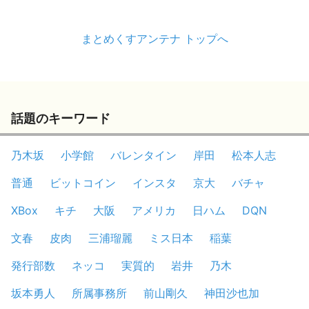
まとめくすアンテナ トップへ
話題のキーワード
乃木坂
小学館
バレンタイン
岸田
松本人志
普通
ビットコイン
インスタ
京大
バチャ
XBox
キチ
大阪
アメリカ
日ハム
DQN
文春
皮肉
三浦瑠麗
ミス日本
稲葉
発行部数
ネッコ
実質的
岩井
乃木
坂本勇人
所属事務所
前山剛久
神田沙也加