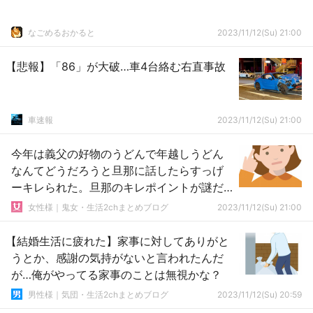
なごめるおかると
2023/11/12(Su) 21:00
【悲報】「86」が大破…車4台絡む右直事故
車速報
2023/11/12(Su) 21:00
今年は義父の好物のうどんで年越しうどん
なんてどうだろうと旦那に話したらすっげ
ーキレられた。旦那のキレポイントが謎だ
よ
女性様｜鬼女・生活2chまとめブログ
2023/11/12(Su) 21:00
【結婚生活に疲れた】家事に対してありがと
うとか、感謝の気持がないと言われたんだ
が…俺がやってる家事のことは無視かな？
男性様｜気団・生活2chまとめブログ
2023/11/12(Su) 20:59