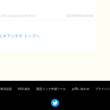
ールズちゃんねるまとめブログ
2023/9/10(Su) 4:59
くすアンテナ トップへ
表示設定
RSS 紹介
固定リンク作成ツール
お問い合わせ
プライバシ