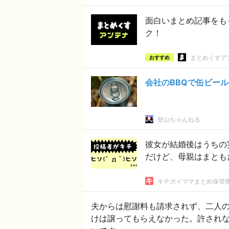
面白いまとめ記事をも
ク！
まとめくすア
おすすめ
会社のBBQで缶ビー
登山ちゃんねる
彼女が結婚後はうちの
だけど、母親はまとも
キチガイママまとめ保管
夫からは慰謝料も請求されず、二人
けは譲ってもらえなかった。許され