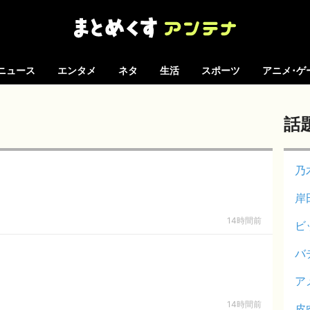
ニュース
エンタメ
ネタ
生活
スポーツ
アニメ･ゲ
話
乃
岸
14時間前
ビ
バ
ア
14時間前
皮