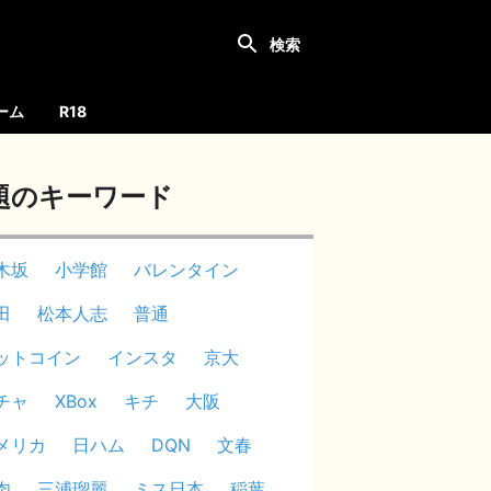
ーム
R18
題のキーワード
木坂
小学館
バレンタイン
田
松本人志
普通
ットコイン
インスタ
京大
チャ
XBox
キチ
大阪
メリカ
日ハム
DQN
文春
肉
三浦瑠麗
ミス日本
稲葉