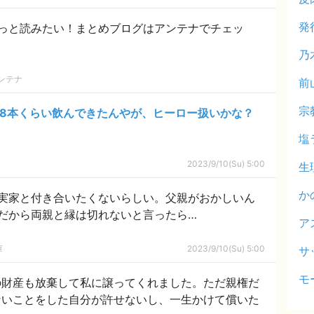
発
っと読みたい！まとめブログはアンテナでチェッ
乃
ンテナ
前
宗
ル8本くらい飲んできたんやが、ヒーロー扱いかな？
塩
2023/9/10(Su) 5:00
生
か
実家と付き合いたくないらしい。父親がおかしいん
だから両親と縁は切れないと言ったら…
ア
庫
2023/9/10(Su) 5:00
サ
モ
の財産も放棄して私に譲ってくれました。ただ親権だ
ないことをした自分が許せないし、一生かけて償いた