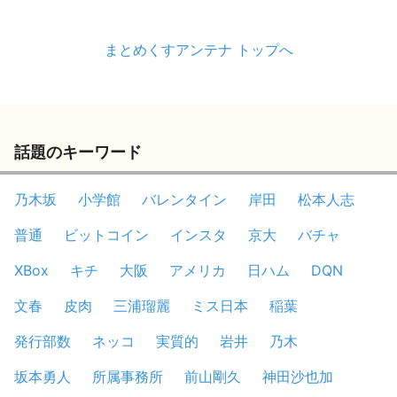
まとめくすアンテナ トップへ
話題のキーワード
乃木坂
小学館
バレンタイン
岸田
松本人志
普通
ビットコイン
インスタ
京大
バチャ
XBox
キチ
大阪
アメリカ
日ハム
DQN
文春
皮肉
三浦瑠麗
ミス日本
稲葉
発行部数
ネッコ
実質的
岩井
乃木
坂本勇人
所属事務所
前山剛久
神田沙也加