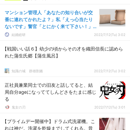
マンション管理人「あなたの知り合いが交
番に連れてかれたよ？」私「えっ心当たり
ないです」警官「とにかく来て下さい！」
私「！？」→結果…
結婚総研
2022/7/12(Tu) 3:02
【戦国いい話６】幼少の頃からその才を織田信長に認めら
れた蒲生氏郷【蒲生風呂】
知識の城 群雄割拠
2022/7/12(Tu) 3:02
正社員兼業同士での旧友と話してると、結
局自分ageになっててしんどさをたまに感じ
る
鬼女の刃
2022/7/12(Tu) 3:01
【プライムデー開催中】ドラム式洗濯機。こ
れは神だ。洗濯を乾燥までしてくれる。昔