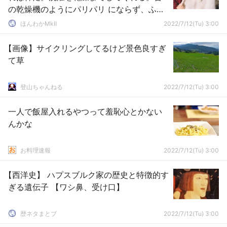
の乾燥機のようにパリパリ にならず、ふわ
っと乾燥してくれる。
ほんわかMkⅡ
2022/7/12(Tu) 3:00
【画像】サイクリングしてるけど景色良すぎ
て草
登山ちゃんねる
2022/7/12(Tu) 3:00
一人で飯屋入れるやつって羞恥心とかない
んかな
お料理速報
2022/7/12(Tu) 3:00
【西洋史】 ハプスブルク家の歴史と特徴的す
ぎる遺伝子 【ワシ鼻、受け口】
歴ネタまとブ
2022/7/12(Tu) 3:00