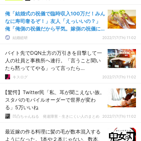
俺「結婚式の祝儀で臨時収入100万だ！みん
なに寿司奢るぞ！」友人「えっいいの？」
俺「俺側の祝儀だから平気。嫁側の祝儀に
は手をつけないから」→結果…
結婚総研
2022/7/7(Th) 11:02
バイト先でDQN土方の万引きを目撃して一
人の社員と事務所へ連行。「言うこと聞い
たら黙っててやる」って言ったら…
キスログ
2022/7/7(Th) 11:02
【驚愕】Twitter民「私、耳が聞こえない族。
スタバのモバイルオーダーで世界が変わ
る」5万いいね
凹凸ちゃんねる 発達障害・生きにくい人のまとめ
2022/7/7(Th) 11:02
最近嫁の作る料理に髪の毛が数本混入する
ようになった。1本や２本じゃない、数本、