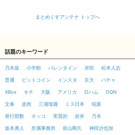
まとめくすアンテナ トップへ
話題のキーワード
乃木坂
小学館
バレンタイン
岸田
松本人志
普通
ビットコイン
インスタ
京大
バチャ
XBox
キチ
大阪
アメリカ
日ハム
DQN
文春
皮肉
三浦瑠麗
ミス日本
稲葉
発行部数
ネッコ
実質的
岩井
乃木
坂本勇人
所属事務所
前山剛久
神田沙也加