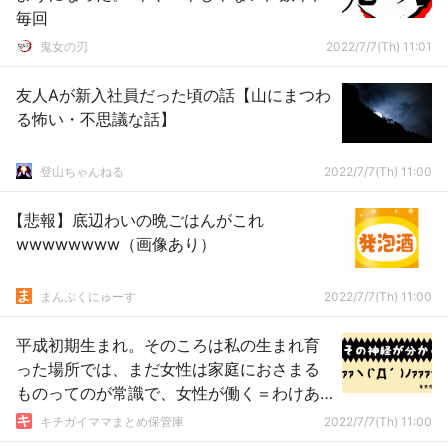
毎回
鬼女の刃
2022/7/7(Th) 11:01
友人Aが新入社員だった頃の話【山にまつわ
る怖い・不思議な話】
登山ちゃんねる
2022/7/7(Th) 11:00
【悲報】底辺わいの晩ごはんがこれ
wwwwwwww（画像あり）
まんぷくにゅーす
2022/7/7(Th) 11:00
平成初期生まれ。そのころは私の生まれ育
った場所では、まだ女性は家庭におさまる
ものってのが常識で、女性が働く＝わけあ
り家庭だった。
キチガイママまとめ保管庫
2022/7/7(Th) 11:00