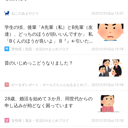
ねこのあまやどり
2021/1/31(Su) 13:21
学生の頃、後輩「A先輩（私）とB先輩（友
達）、どっちのほうが頭いいんですか」 私
「Bくんのほうが良いよ」 B『』←引いたん
だが…
男性様｜気団・生活2chまとめブログ
2021/1/31(Su) 13:18
昔のいじめっこどうなりました？
がーるずレポート - ガールズちゃんねるまとめブログ
2021/1/31(Su) 13:18
28歳、婚活を始めて３か月、同世代からの
申し込みが殆どなく困っています
女性様｜鬼女・生活2chまとめブログ
2021/1/31(Su) 13:18