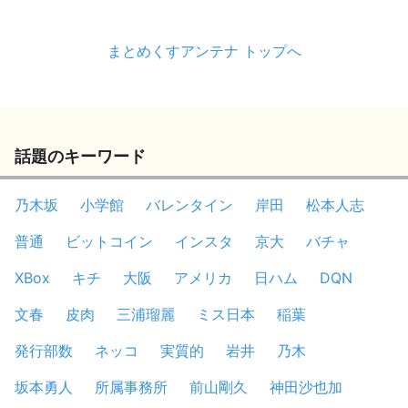
まとめくすアンテナ トップへ
話題のキーワード
乃木坂
小学館
バレンタイン
岸田
松本人志
普通
ビットコイン
インスタ
京大
バチャ
XBox
キチ
大阪
アメリカ
日ハム
DQN
文春
皮肉
三浦瑠麗
ミス日本
稲葉
発行部数
ネッコ
実質的
岩井
乃木
坂本勇人
所属事務所
前山剛久
神田沙也加