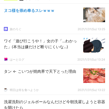
ヌコ様を崇め奉るスレｗｗｗ
旅のろぐ
2021/1/31(Su) 13:25
ワイ「遊び行こうや！」女の子「...わかっ
た」(本当は嫌だけど断りにくいな...)
はーとログ
2021/1/31(Su) 13:24
タン ← こいつが焼肉界で天下とった理由
明日は何を食べようか
2021/1/31(Su) 13:22
洗濯洗剤のジェルボールなんだけど今朝洗濯しようと容器
を開けたら