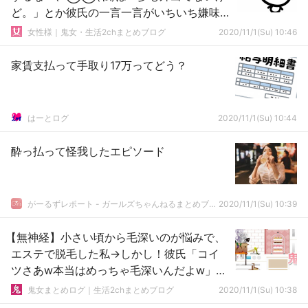
ど。」とか彼氏の一言一言がいちいち嫌味
っぽくてイラつく…
女性様｜鬼女・生活2chまとめブログ
2020/11/1(Su) 10:46
家賃支払って手取り17万ってどう？
はーとログ
2020/11/1(Su) 10:44
酔っ払って怪我したエピソード
がーるずレポート - ガールズちゃんねるまとめブログ
2020/11/1(Su) 10:39
【無神経】小さい頃から毛深いのが悩みで、
エステで脱毛した私→しかし！彼氏「コイ
ツさあw本当はめっちゃ毛深いんだよw」私
「やめてよ！」→知人達にバラしまくるの
鬼女まとめログ｜生活2chまとめブログ
2020/11/1(Su) 10:38
で注意した結果…