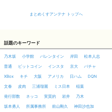
まとめくすアンテナ トップへ
話題のキーワード
乃木坂
小学館
バレンタイン
岸田
松本人志
普通
ビットコイン
インスタ
京大
バチャ
XBox
キチ
大阪
アメリカ
日ハム
DQN
文春
皮肉
三浦瑠麗
ミス日本
稲葉
発行部数
ネッコ
実質的
岩井
乃木
坂本勇人
所属事務所
前山剛久
神田沙也加