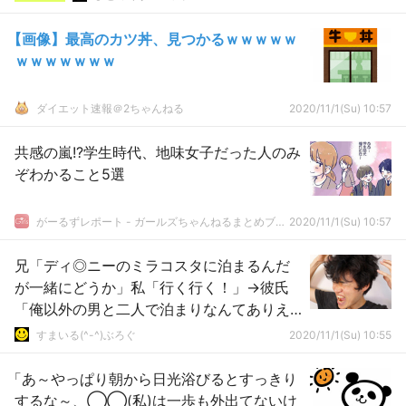
【画像】最高のカツ丼、見つかるｗｗｗｗｗ
ｗｗｗｗｗｗｗ
ダイエット速報＠2ちゃんねる
2020/11/1(Su) 10:57
共感の嵐!?学生時代、地味女子だった人のみ
ぞわかること5選
がーるずレポート - ガールズちゃんねるまとめブログ
2020/11/1(Su) 10:57
兄「ディ◎ニーのミラコスタに泊まるんだ
が一緒にどうか」私「行く行く！」→彼氏
「俺以外の男と二人で泊まりなんてありえ
ない。行ったらウワキとみなす」
すまいる(^-^)ぶろぐ
2020/11/1(Su) 10:55
「あ～やっぱり朝から日光浴びるとすっきり
するな～、◯◯(私)は一歩も外出てないけ