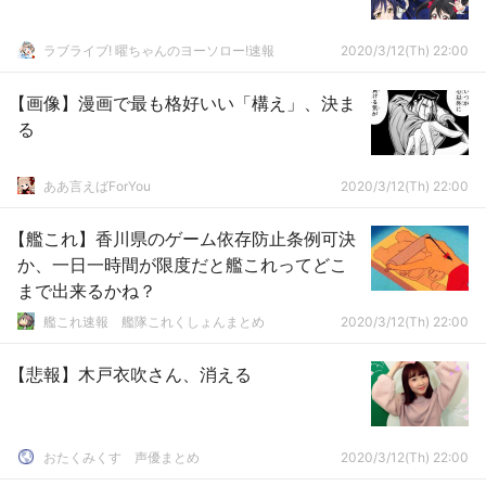
ラブライブ! 曜ちゃんのヨーソロー!速報
2020/3/12(Th) 22:00
【画像】漫画で最も格好いい「構え」、決ま
る
ああ言えばForYou
2020/3/12(Th) 22:00
【艦これ】香川県のゲーム依存防止条例可決
か、一日一時間が限度だと艦これってどこ
まで出来るかね？
艦これ速報 艦隊これくしょんまとめ
2020/3/12(Th) 22:00
【悲報】木戸衣吹さん、消える
おたくみくす 声優まとめ
2020/3/12(Th) 22:00