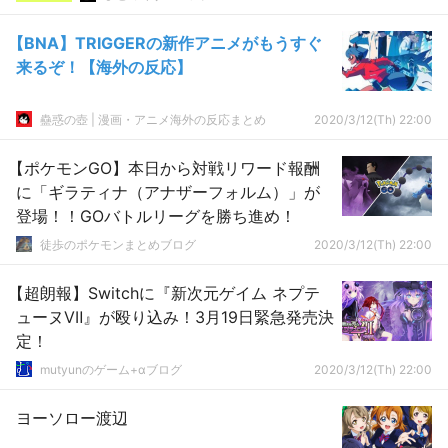
【BNA】TRIGGERの新作アニメがもうすぐ
来るぞ！【海外の反応】
蠱惑の壺 | 漫画・アニメ海外の反応まとめ
2020/3/12(Th) 22:00
【ポケモンGO】本日から対戦リワード報酬
に「ギラティナ（アナザーフォルム）」が
登場！！GOバトルリーグを勝ち進め！
徒歩のポケモンまとめブログ
2020/3/12(Th) 22:00
【超朗報】Switchに『新次元ゲイム ネプテ
ューヌVⅡ』が殴り込み！3月19日緊急発売決
定！
mutyunのゲーム+αブログ
2020/3/12(Th) 22:00
ヨーソロー渡辺