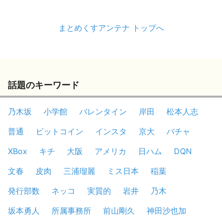
まとめくすアンテナ トップへ
話題のキーワード
乃木坂
小学館
バレンタイン
岸田
松本人志
普通
ビットコイン
インスタ
京大
バチャ
XBox
キチ
大阪
アメリカ
日ハム
DQN
文春
皮肉
三浦瑠麗
ミス日本
稲葉
発行部数
ネッコ
実質的
岩井
乃木
坂本勇人
所属事務所
前山剛久
神田沙也加