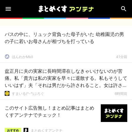
バスの中に、リュック背負った母子がいた 幼稚園児の男
の子に若いお母さんが相づちを打っている
ほんわかMkⅡ
41分前
盆正月に夫の実家に長時間滞在しなきゃいけないのが苦
痛。私「貴方は私の実家を早々に退散する。私もそうして
いいはず」夫「それは男だから許されること。女は許され
ない」
すまいる(^-^)ぶろぐ
6時間前
このサイト広告無し！まとめ記事はまとめ
くすアンテナでチェック！
まとめくすアンテナ
おすすめ