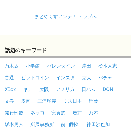
まとめくすアンテナ トップへ
話題のキーワード
乃木坂
小学館
バレンタイン
岸田
松本人志
普通
ビットコイン
インスタ
京大
バチャ
XBox
キチ
大阪
アメリカ
日ハム
DQN
文春
皮肉
三浦瑠麗
ミス日本
稲葉
発行部数
ネッコ
実質的
岩井
乃木
坂本勇人
所属事務所
前山剛久
神田沙也加