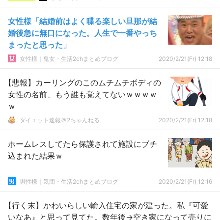
女性様「結婚前はよく喋る楽しい旦那が結
婚後急に無口になった。人生で一番やっち
まったと思った」
女性様｜鬼女・生活2chまとめブログ
2020/2/21(Fr) 12:18
【悲報】カーリングのこのムチムチボディの
女性の名前、もう誰も覚えてないｗｗｗｗ
ｗ
ダイエット速報＠2ちゃんねる
2020/2/21(Fr) 12:18
ホームレスしてたら保護されて施設にブチ
込まれた結果ｗ
男性様｜気団・生活2chまとめブログ
2020/2/21(Fr) 12:16
【行く末】かわいらしい輸入住宅の家が建った。私『可愛
いなあ』と思って見てた。数年後→空き家になって売りに