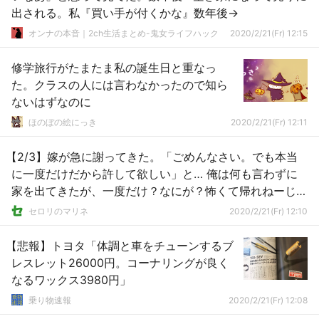
出される。私『買い手が付くかな』数年後→
オンナの本音｜2ch生活まとめ-鬼女ライフハック
2020/2/21(Fr) 12:15
修学旅行がたまたま私の誕生日と重なっ
た。クラスの人には言わなかったので知ら
ないはずなのに
ほのぼの絵にっき
2020/2/21(Fr) 12:11
【2/3】嫁が急に謝ってきた。「ごめんなさい。でも本当
に一度だけだから許して欲しい」と… 俺は何も言わずに
家を出てきたが、一度だけ？なにが？怖くて帰れねーじゃ
ねーか！
セロリのマリネ
2020/2/21(Fr) 12:10
【悲報】トヨタ「体調と車をチューンするブ
レスレット26000円。コーナリングが良く
なるワックス3980円」
乗り物速報
2020/2/21(Fr) 12:08