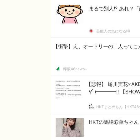
まるで別人!? あれ
芸能人の気になる噂
【衝撃】え、オードリーの二人ってこ
欅坂46news+
【悲報】 蜷川実花×AKB
∀ﾟ)━━━━!! 【SHO
HKTまとめもん【HKT4
HKTの馬場彩華ちゃん