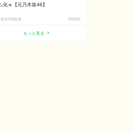
ム化ｗ【元乃木坂46】
坂道G情報通
5時間前
もっと見る