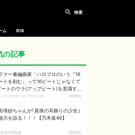
ーム
R18
気の記事
ラマー兼編曲家「ハロプロのいう『16
ートを刻む』って16ビートじゃなくて
ビートのウラ(アップビート)を意識す
意味なのでは？」
ハロスポ＠ハロプロまとめ
1時間前
田瑛紗ちゃんが｢真珠の耳飾りの少女｣
魅力を語る！！！【乃木坂46】
坂道G情報通
3時間前