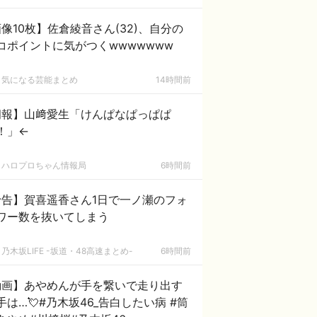
像10枚】佐倉綾音さん(32)、自分の
コポイントに気がつくwwwwwww
気になる芸能まとめ
14時間前
朗報】山﨑愛生「けんぱなぱっぱぱ
！」←
ハロプロちゃん情報局
6時間前
予告】賀喜遥香さん1日で一ノ瀬のフォ
ワー数を抜いてしまう
乃木坂LIFE -坂道・48高速まとめ-
6時間前
動画】あやめんが手を繋いで走り出す
手は…💘#乃木坂46_告白したい病 #筒