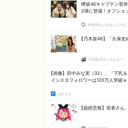
欅坂46キャプテン菅井
2弾に登場！オフショ
欅坂46まとめきんぐだむ
【乃木坂46】「久保史
乃木坂46まとめんばー
【画像】田中みな実（32）、「下乳＆
インスタフォロワーは120万人突破ｗ
はれぞう
【超絶悲報】若者さん