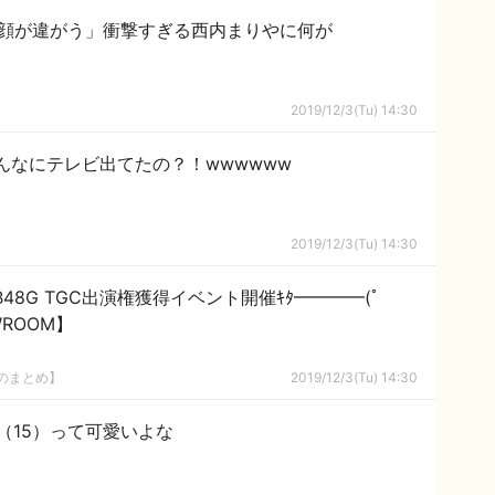
？「顔が違がう」衝撃すぎる西内まりやに何が
2019/12/3(Tu) 14:30
んなにテレビ出てたの？！wwwwww
2019/12/3(Tu) 14:30
48G TGC出演権獲得イベント開催ｷﾀ━━━━(ﾟ
WROOM】
8のまとめ】
2019/12/3(Tu) 14:30
（15）って可愛いよな