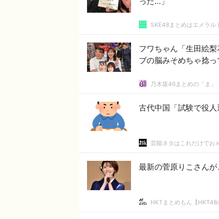
った…」
SKE48まとめはエメラ
フワちゃん「生田絵梨
ブの脳みそめちゃ捻っ
乃木坂46まとめの「ま」
古代中国「試験で役人
芸能ネタはこれだけでお
最新の菅原りこさんが
HKTまとめもん【HKT4