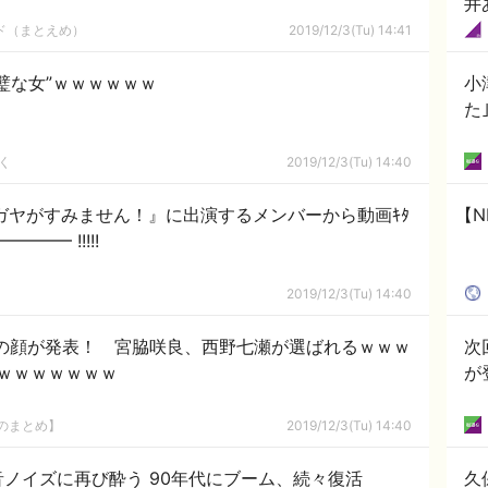
井
ルド（まとえめ）
2019/12/3(Tu) 14:41
璧な女”ｗｗｗｗｗｗ
小
た
く
2019/12/3(Tu) 14:40
ガヤがすみません！』に出演するメンバーから動画ｷﾀ
【N
━━━ !!!!!
2019/12/3(Tu) 14:40
年の顔が発表！ 宮脇咲良、西野七瀬が選ばれるｗｗｗ
次
ｗｗｗｗｗｗｗ
が
8のまとめ】
2019/12/3(Tu) 14:40
ノイズに再び酔う 90年代にブーム、続々復活
久