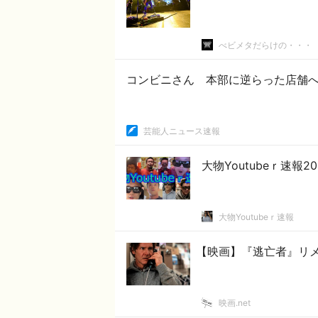
べビメタだらけの・・・
コンビニさん 本部に逆らった店舗
芸能人ニュース速報
大物Youtubeｒ速報2
大物Youtubeｒ速報
【映画】『逃亡者』リ
映画.net