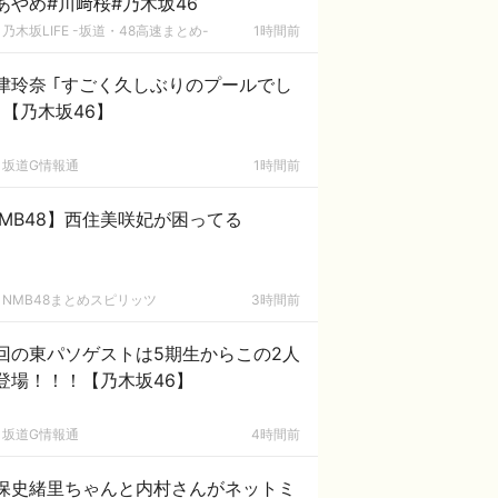
あやめ#川﨑桜#乃木坂46
乃木坂LIFE -坂道・48高速まとめ-
1時間前
津玲奈 ｢すごく久しぶりのプールでし
｣【乃木坂46】
坂道G情報通
1時間前
MB48】西住美咲妃が困ってる
NMB48まとめスピリッツ
3時間前
回の東パソゲストは5期生からこの2人
登場！！！【乃木坂46】
坂道G情報通
4時間前
保史緒里ちゃんと内村さんがネットミ