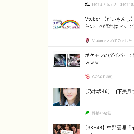
HKTまとめもん【HKT4
Vtuber 【だいさ
らのこの流れはマジで
Vtuberまとめてみました
ポケモンのダイパって
ｗｗｗ
GOSSIP速報
【乃木坂46】山下美月
欅坂46速報
【SKE48】中野愛理