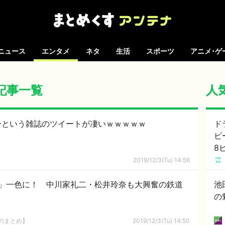
ニュース
エンタメ
ネタ
生活
スポーツ
アニメ･ゲ
の記事一覧
人
ブーという雑誌のツイートが凄いｗｗｗｗｗ
ド
ビ
8
る
2019/12/3(Tu) 14:56
」一色に！ 中川家礼二・松井玲奈も大興奮の鉄道
池
の
8のまとめ】
2019/12/3(Tu) 14:50