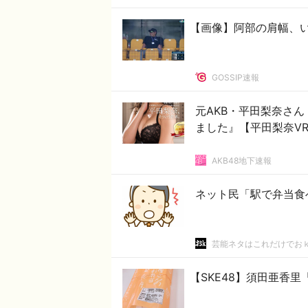
【画像】阿部の肩幅、
GOSSIP速報
元AKB・平田梨奈さん『
ました』【平田梨奈V
AKB48地下速報
ネット民「駅で弁当食べ
芸能ネタはこれだけでお
【SKE48】須田亜香