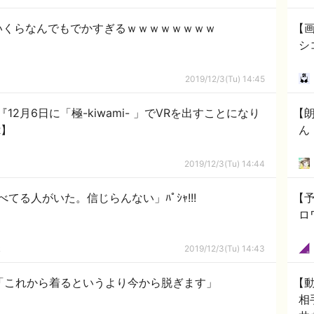
いくらなんでもでかすぎるｗｗｗｗｗｗｗｗ
【画
シ
2019/12/3(Tu) 14:45
12月6日に「極-kiwami- 」でVRを出すことになり
【
R】
ん
2019/12/3(Tu) 14:44
てる人がいた。信じらんない」ﾊﾟｼｬ!!!
【
ロ
ｋ
2019/12/3(Tu) 14:43
里「これから着るというより今から脱ぎます」
【
相