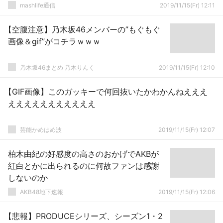
mashlife通信
2019/11/15(Fr) 12:11
【空腹注意】乃木坂46メンバーの”もぐもぐ
画像＆gif”がコチラｗｗｗ
乃木坂46まとめ 乃木りんく
2019/11/15(Fr) 12:10
【GIF画像】このガッキーで何回抜いたかわかんねえええ
えええええええええええ
芸能かめはめ波
2019/11/15(Fr) 12:07
柏木由紀の好感度の高さのおかげでAKBが
紅白とかに出られるのに何故ファンは感謝
しないのか
AKB48地下速報
2019/11/15(Fr) 12:06
【悲報】PRODUCEシリーズ、シーズン1・2