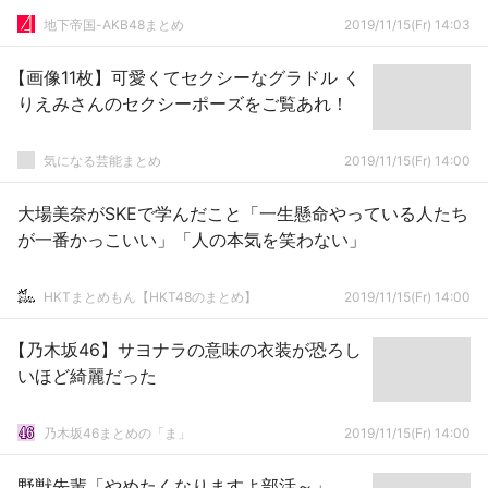
地下帝国-AKB48まとめ
2019/11/15(Fr) 14:03
【画像11枚】可愛くてセクシーなグラドル く
りえみさんのセクシーポーズをご覧あれ！
気になる芸能まとめ
2019/11/15(Fr) 14:00
大場美奈がSKEで学んだこと「一生懸命やっている人たち
が一番かっこいい」「人の本気を笑わない」
HKTまとめもん【HKT48のまとめ】
2019/11/15(Fr) 14:00
【乃木坂46】サヨナラの意味の衣装が恐ろし
いほど綺麗だった
乃木坂46まとめの「ま」
2019/11/15(Fr) 14:00
野獣先輩「やめたくなりますよ部活～」