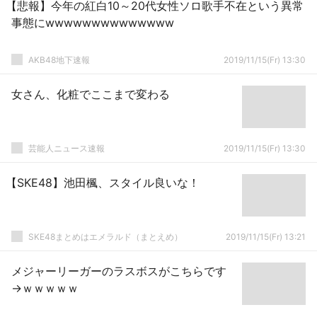
【悲報】今年の紅白10～20代女性ソロ歌手不在という異常
事態にwwwwwwwwwwwwww
AKB48地下速報
2019/11/15(Fr) 13:30
女さん、化粧でここまで変わる
芸能人ニュース速報
2019/11/15(Fr) 13:30
【SKE48】池田楓、スタイル良いな！
SKE48まとめはエメラルド（まとえめ）
2019/11/15(Fr) 13:21
メジャーリーガーのラスボスがこちらです
→ｗｗｗｗｗ