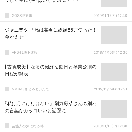
リした空気がやばいと話題に・・・
GOSSIP速報
2019/11/15(Fr) 12:40
ジャニヲタ 「私は某君に総額85万使った！
金かえせ！」
AKB48地下速報
2019/11/15(Fr) 12:36
【古賀成美】なるの最終活動日と卒業公演の
日程が発表
NMB48まとめといたで
2019/11/15(Fr) 12:31
『私は月には行けない』剛力彩芽さんの別れ
の言葉がカッコいいと話題に
芸能人の気になる噂
2019/11/15(Fr) 12:30