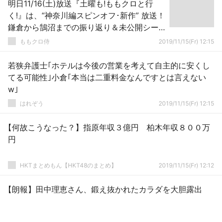
明日11/16(土)放送『土曜も!ももクロと行
く!』は、“神奈川編スピンオフ･新作” 放送！
鎌倉から鵠沼までの振り返り＆未公開シー
ンも！
ももクロ侍
2019/11/15(Fr) 12:15
若狭弁護士｢ホテルは今後の営業を考えて自主的に安くし
てる可能性｣小倉｢本当は二重料金なんですとは言えない
w｣
はれぞう
2019/11/15(Fr) 12:15
【何故こうなった？】指原年収３億円 柏木年収８００万
円
HKTまとめもん【HKT48のまとめ】
2019/11/15(Fr) 12:12
【朗報】田中理恵さん、鍛え抜かれたカラダを大胆露出