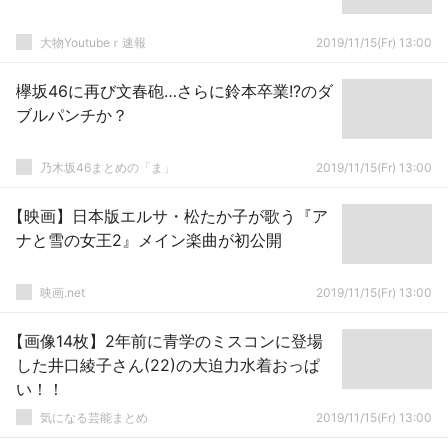
大物Youtubeｒ速報
2019/11/15(Fr) 13:00
欅坂46に再び文春砲…さらに鈴本卒業!?のダ
ブルパンチか？
乃木坂46まとめの「ま」
2019/11/15(Fr) 13:00
【映画】日本版エルサ・松たか子が歌う『ア
ナと雪の女王2』メイン楽曲が初公開
映画.net
2019/11/15(Fr) 13:00
【画像14枚】2年前に青学のミスコンに登場
した井口綾子さん(22)の大迫力水着おっぱ
い！！
気になる芸能まとめ
2019/11/15(Fr) 13:00