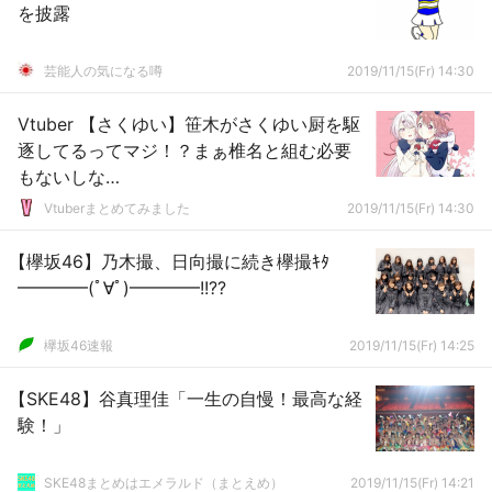
を披露
芸能人の気になる噂
2019/11/15(Fr) 14:30
Vtuber 【さくゆい】笹木がさくゆい厨を駆
逐してるってマジ！？まぁ椎名と組む必要
もないしな…
Vtuberまとめてみました
2019/11/15(Fr) 14:30
【欅坂46】乃木撮、日向撮に続き欅撮ｷﾀ
━━━━(ﾟ∀ﾟ)━━━━!!??
欅坂46速報
2019/11/15(Fr) 14:25
【SKE48】谷真理佳「一生の自慢！最高な経
験！」
SKE48まとめはエメラルド（まとえめ）
2019/11/15(Fr) 14:21