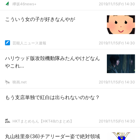
欅坂46news+
2019/11/15(Fr) 14:30
こういう女の子が好きなんやが
芸能人ニュース速報
2019/11/15(Fr) 14:30
ハリウッド版攻殻機動隊みたんやけどなん
やこれ…
映画.net
2019/11/15(Fr) 14:30
もう支店単独で紅白は出られないのかな？
HKTまとめもん【HKT48のまとめ】
2019/11/15(Fr) 14:30
丸山桂里奈(36)チアリーダー姿で絶対領域