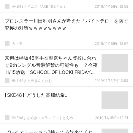
AKB48タイムズ（AKB48まとめ）
2019/11/15(Fr) 12:58
プロレスラー川田利明さんが考えた「バイトテロ」を防ぐ
究極の対策ｗｗｗｗｗｗｗｗ
カナ速
2019/11/15(Fr) 12:57
来週は欅坂46平手友梨奈ちゃん登校に合わ
せ9thシングル音源解禁の可能性も！？今夜
11/15放送「SCHOOL OF LOCK! FRIDAY」
とーやま校長×表題曲解禁で連戦連敗中「レ
欅坂46まとめきんぐだむ
2019/11/15(Fr) 12:53
コメン！」オテンキのりさん対談をお届け
【SKE48】どうした髙畑結希…
SKE48まとめはエメラルド（まとえめ）
2019/11/15(Fr) 12:51
プレイステーション2持ってる奴来てくれ