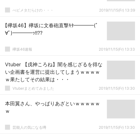
べビメタだらけの・・・
2019/11/15(Fr) 13:39
【欅坂46】欅坂に文春砲直撃ｷﾀ━━━━(ﾟ
∀ﾟ)━━━━ｯ!!??
欅坂46速報
2019/11/15(Fr) 13:33
Vtuber 【戌神ころね】闇を感じざるを得な
い企画書を運営に提出してしまうｗｗｗｗ
ｗ果たしてその結果は・・・
Vtuberまとめてみました
2019/11/15(Fr) 13:30
本田翼さん、やっぱりあざといｗｗｗｗｗ
ｗ
芸能人の気になる噂
2019/11/15(Fr) 13:30