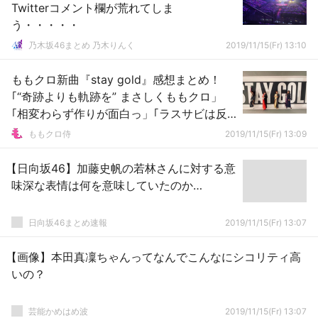
Twitterコメント欄が荒れてしま
う・・・・・
乃木坂46まとめ 乃木りんく
2019/11/15(Fr) 13:10
ももクロ新曲『stay gold』感想まとめ！
｢“奇跡よりも軌跡を” まさしくももクロ」
｢相変わらず作りが面白っ」｢ラスサビは反
対になっている錯誤感」
ももクロ侍
2019/11/15(Fr) 13:09
【日向坂46】加藤史帆の若林さんに対する意
味深な表情は何を意味していたのか…
日向坂46まとめ速報
2019/11/15(Fr) 13:07
【画像】本田真凜ちゃんってなんでこんなにシコリティ高
いの？
芸能かめはめ波
2019/11/15(Fr) 13:07