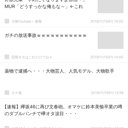
MUR「どうすっかな俺もな～」←これ
大物Youtubeｒ速報
2019/11/15(Fr) 14:00
ガチの放送事故ｗｗｗｗｗｗｗｗｗｗｗ
芸能ネタはこれだけでおｋ
2019/11/15(Fr) 14:00
薬物で逮捕へ・・・大物芸人、人気モデル、大物歌手
カナ速
2019/11/15(Fr) 13:58
【速報】欅坂46に再び文春砲。オマケに鈴本美愉卒業の噂
のダブルパンチで欅オタ涙目・・・