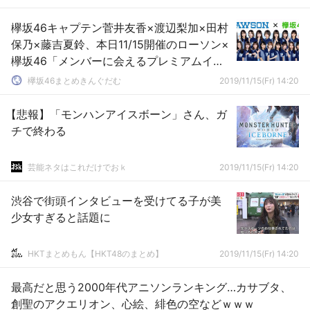
欅坂46キャプテン菅井友香×渡辺梨加×田村
保乃×藤吉夏鈴、本日11/15開催のローソン×
欅坂46「メンバーに会えるプレミアムイベ
ント」大阪会場に降臨
欅坂46まとめきんぐだむ
2019/11/15(Fr) 14:20
【悲報】「モンハンアイスボーン」さん、ガ
チで終わる
芸能ネタはこれだけでおｋ
2019/11/15(Fr) 14:20
渋谷で街頭インタビューを受けてる子が美
少女すぎると話題に
HKTまとめもん【HKT48のまとめ】
2019/11/15(Fr) 14:20
最高だと思う2000年代アニソンランキング…カサブタ、
創聖のアクエリオン、心絵、緋色の空などｗｗｗ