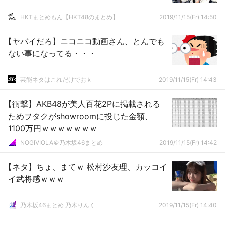
HKTまとめもん【HKT48のまとめ】
2019/11/15(Fr) 14:50
【ヤバイだろ】ニコニコ動画さん、とんでも
ない事になってる・・・
芸能ネタはこれだけでおｋ
2019/11/15(Fr) 14:43
【衝撃】AKB48が美人百花2Pに掲載される
ためヲタクがshowroomに投じた金額、
1100万円ｗｗｗｗｗｗｗ
NOGIVIOLA＠乃木坂46まとめ
2019/11/15(Fr) 14:42
【ネタ】ちょ、まてｗ 松村沙友理、カッコイ
イ武将感ｗｗｗ
乃木坂46まとめ 乃木りんく
2019/11/15(Fr) 14:40