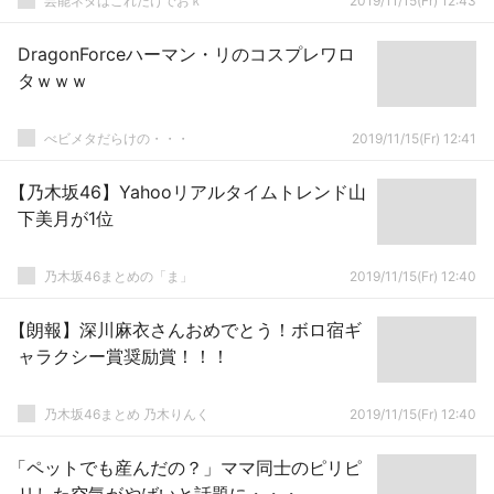
芸能ネタはこれだけでおｋ
2019/11/15(Fr) 12:43
DragonForceハーマン・リのコスプレワロ
タｗｗｗ
べビメタだらけの・・・
2019/11/15(Fr) 12:41
【乃木坂46】Yahooリアルタイムトレンド山
下美月が1位
乃木坂46まとめの「ま」
2019/11/15(Fr) 12:40
【朗報】深川麻衣さんおめでとう！ボロ宿ギ
ャラクシー賞奨励賞！！！
乃木坂46まとめ 乃木りんく
2019/11/15(Fr) 12:40
「ペットでも産んだの？」ママ同士のピリピ