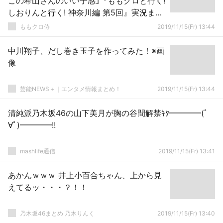
この希山さんのいい子感｣『ももクロと行く!
しおりんと行く! 神奈川編 第5回』実況まと
め！
ももクロ侍
2019/11/15(Fr) 13:44
中川翔子、だし巻き玉子を作ってみた！※画
像
芸能NEWS＋｜エンタメ情報まとめ！
2019/11/15(Fr) 13:44
清純派乃木坂46の山下美月が胸の谷間解禁ｷﾀ━━━━(ﾟ
∀ﾟ)━━━━!!
mashlife通信
2019/11/15(Fr) 13:41
あかんｗｗｗ 井上小百合ちゃん、上から見
えてるッ・・・？！！
乃木坂46まとめ 乃木りんく
2019/11/15(Fr) 13:40