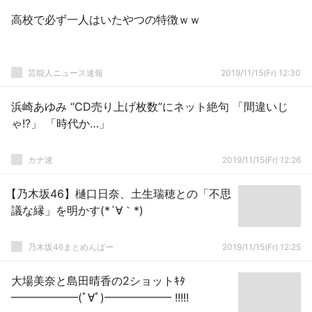
高校で必ず一人はいたやつの特徴ｗｗ
芸能人ニュース速報
2019/11/15(Fr) 12:30
浜崎あゆみ “CD売り上げ枚数”にネット絶句 「間違いじ
ゃ!?」 「時代か…」
カナ速
2019/11/15(Fr) 12:26
【乃木坂46】樋口日奈、土生瑞穂との「不思
議な縁」を明かす(*´∀｀*)
乃木坂46まとめんばー
2019/11/15(Fr) 12:25
大場美奈と島田晴香の2ショットｷﾀ
━━━━━━(ﾟ∀ﾟ)━━━━━━ !!!!!