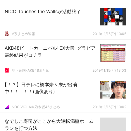
NICO Touches the Wallsが活動終了
V系まとめ速報
2019/11/15(Fr) 13:05
AKB48ビートカーニバル｢EX大衆｣グラビア
最終結果がコチラ
地下帝国-AKB48まとめ
2019/11/15(Fr) 13:03
【！？】日テレに橋本奈々未が出演
中！！！！！(画像あり)
NOGIVIOLA＠乃木坂46まとめ
2019/11/15(Fr) 13:02
なでしこ寿司がここから大逆転満塁ホーム
ランを打つ方法