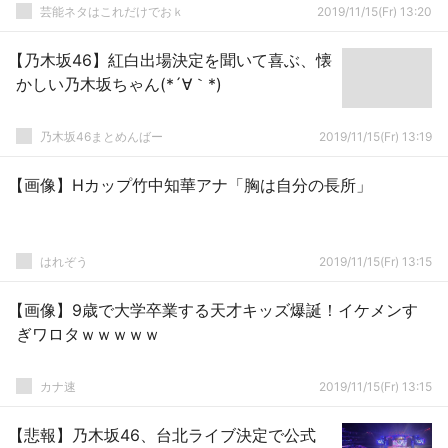
芸能ネタはこれだけでおｋ
2019/11/15(Fr) 13:20
【乃木坂46】紅白出場決定を聞いて喜ぶ、懐
かしい乃木坂ちゃん(*´∀｀*)
乃木坂46まとめんばー
2019/11/15(Fr) 13:19
【画像】Hカップ竹中知華アナ「胸は自分の長所」
はれぞう
2019/11/15(Fr) 13:15
【画像】9歳で大学卒業する天才キッズ爆誕！イケメンす
ぎワロタｗｗｗｗｗ
カナ速
2019/11/15(Fr) 13:15
【悲報】乃木坂46、台北ライブ決定で公式