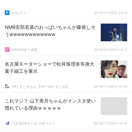
はれぞう
2019/11/15(Fr) 14:15
NMB安部若菜のおっぱいちゃんが爆発しそ
うwwwwwwwwwwww
AKB48地下速報
2019/11/15(Fr) 14:12
名古屋モーターショーで松井珠理奈等身大
菓子細工を展示
HKTまとめもん【HKT48のまとめ】
2019/11/15(Fr) 14:10
これマジ？ 山下美月ちゃんがインスタ使い
慣れている理由ｗｗｗｗｗ
乃木坂46まとめ 乃木りんく
2019/11/15(Fr) 14:10