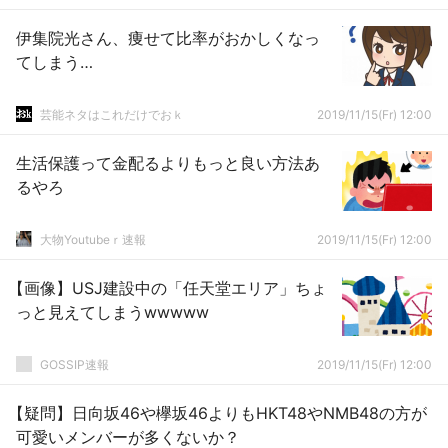
伊集院光さん、痩せて比率がおかしくなっ
てしまう…
芸能ネタはこれだけでおｋ
2019/11/15(Fr) 12:00
生活保護って金配るよりもっと良い方法あ
るやろ
大物Youtubeｒ速報
2019/11/15(Fr) 12:00
【画像】USJ建設中の「任天堂エリア」ちょ
っと見えてしまうwwwww
GOSSIP速報
2019/11/15(Fr) 12:00
【疑問】日向坂46や欅坂46よりもHKT48やNMB48の方が
可愛いメンバーが多くないか？