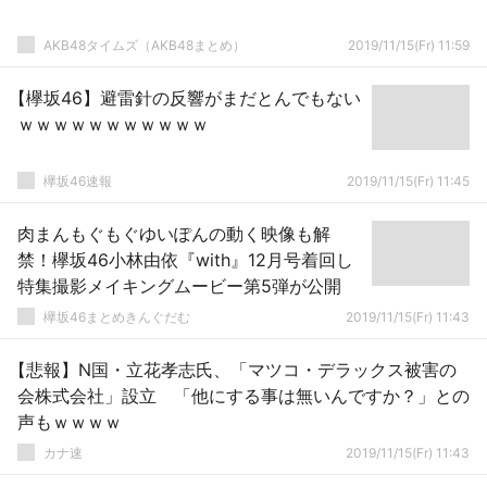
AKB48タイムズ（AKB48まとめ）
2019/11/15(Fr) 11:59
【欅坂46】避雷針の反響がまだとんでもない
ｗｗｗｗｗｗｗｗｗｗｗ
欅坂46速報
2019/11/15(Fr) 11:45
肉まんもぐもぐゆいぽんの動く映像も解
禁！欅坂46小林由依『with』12月号着回し
特集撮影メイキングムービー第5弾が公開
欅坂46まとめきんぐだむ
2019/11/15(Fr) 11:43
【悲報】N国・立花孝志氏、「マツコ・デラックス被害の
会株式会社」設立 「他にする事は無いんですか？」との
声もｗｗｗｗ
カナ速
2019/11/15(Fr) 11:43