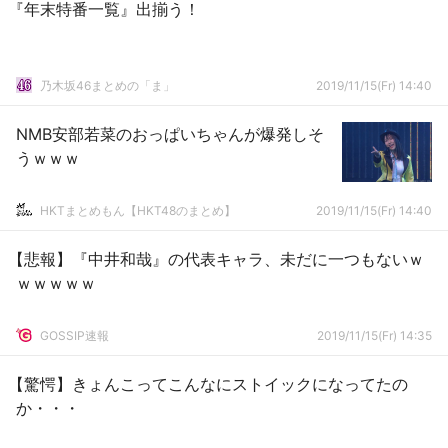
『年末特番一覧』出揃う！
乃木坂46まとめの「ま」
2019/11/15(Fr) 14:40
NMB安部若菜のおっぱいちゃんが爆発しそ
うｗｗｗ
HKTまとめもん【HKT48のまとめ】
2019/11/15(Fr) 14:40
【悲報】『中井和哉』の代表キャラ、未だに一つもないｗ
ｗｗｗｗｗ
GOSSIP速報
2019/11/15(Fr) 14:35
【驚愕】きょんこってこんなにストイックになってたの
か・・・