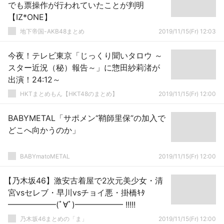
でも票操作が行われていたことが判明
【IZ*ONE】
地下帝国-AKB48まとめ
2019/11/15(Fr) 12:03
今夜！テレビ東京「じっくり聞いタロウ ～
スター近況（秘）報告～」に惣田紗莉渚が
出演！24:12～
HKTまとめもん【HKT48のまとめ】
2019/11/15(Fr) 12:00
BABYMETAL「サポメン“鞘師里保”の加入で
どこへ向かうのか」
BABYmatoMETAL
2019/11/15(Fr) 12:00
【乃木坂46】激安古着屋で2次元美少女・清
宮vsセレブ・早川vsチョイ悪・掛橋ｷﾀ
━━━━━━(ﾟ∀ﾟ)━━━━━━ !!!!!
乃木坂46まとめの「ま」
2019/11/15(Fr) 12:00