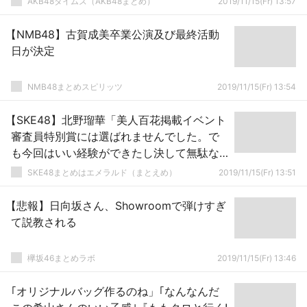
AKB48タイムズ（AKB48まとめ）
2019/11/15(Fr) 13:57
【NMB48】古賀成美卒業公演及び最終活動
日が決定
NMB48まとめスピリッツ
2019/11/15(Fr) 13:54
【SKE48】北野瑠華「美人百花掲載イベント
審査員特別賞には選ばれませんでした。で
も今回はいい経験ができたし決して無駄な
時間ではなかったと思う。」
SKE48まとめはエメラルド（まとえめ）
2019/11/15(Fr) 13:51
【悲報】日向坂さん、Showroomで弾けすぎ
て説教される
欅坂46まとめラボ
2019/11/15(Fr) 13:46
｢オリジナルバッグ作るのね」｢なんなんだ